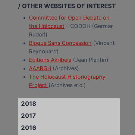
/ OTHER WEBSITES OF INTEREST
Committee for Open Debate on
the Holocaust
– CODOH (Germar
Rudolf)
Blogue Sans Concession
(Vincent
Reynouard)
Editions Akribeia
(Jean Plantin)
AAARGH
(Archives)
The Holocaust Historiography
Project
(Archives etc.)
2018
2017
2016