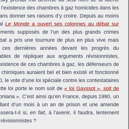
re à l’existence des chambres à gaz homicides dans les
ns donner ses raisons d’y croire. Depuis au moins
nal
Le Monde
a ouvert ses colonnes au débat sur
ruments supposés de l’un des plus grands crimes
bat a pris une tournure de plus en plus vive mais
 ces dernières années devant les progrès du
ables de répliquer aux arguments révisionnistes,
’existence de ces chambres à gaz, les défenseurs de
rs chimiques auraient bel et bien existé et fonctionné
90, le vote d’une loi spéciale contre les contestataires
tte loi porte le nom soit de
« loi Gayssot », soit de
soniana ». C’est ainsi qu’en France, depuis 1990, un
lant d’un mois à un an de prison et une amende
sera-t-il si,
en fait
, à l’avenir, il faudra, lentement
révisionnistes ?