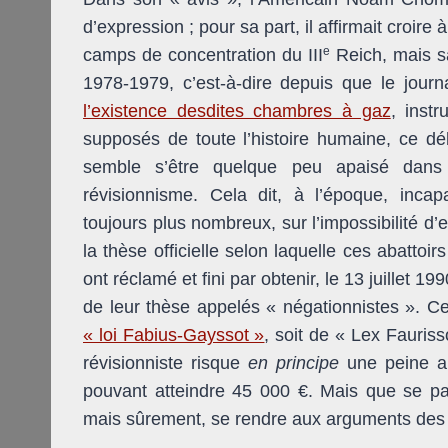
d’expression ; pour sa part, il affirmait croi
e
camps de concentration du III
Reich, mais sa
1978-1979, c’est-à-dire depuis que le jour
l’existence desdites chambres à gaz
, inst
supposés de toute l’histoire humaine, ce dé
semble s’être quelque peu apaisé dans
révisionnisme. Cela dit, à l’époque, incap
toujours plus nombreux, sur l’impossibilité d
la thèse officielle selon laquelle ces abattoi
ont réclamé et fini par obtenir, le 13 juillet 19
de leur thèse appelés « négationnistes ». Ce
« loi Fabius-Gayssot »
, soit de « Lex Fauris
révisionniste risque
en principe
une peine al
pouvant atteindre 45 000 €. Mais que se pas
mais sûrement, se rendre aux arguments des 