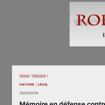
Skip
to
content
Home
/
Histoire
/
HISTOIRE
|
LÉGAL
26/09/2016
Mémoire en défense contre