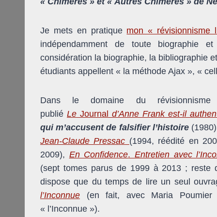
« Chimères » et « Autres Chimères » de Ne
Je mets en pratique
mon « révisionnisme li
indépendamment de toute biographie et b
considération la biographie, la bibliographie e
étudiants appellent « la méthode Ajax », « cel
Dans le domaine du révisionnisme h
publié
Le
Journal
d’Anne Frank est-il authen
qui m’accusent de falsifier l’histoire
(1980)
Jean-Claude Pressac
(1994, réédité en 20
2009),
En Confidence
.
Entretien avec l’Inc
(sept tomes parus de 1999 à 2013 ; reste d
dispose que du temps de lire un seul ouv
l’Inconnue
(en fait, avec Maria Poumier q
« l’Inconnue »).