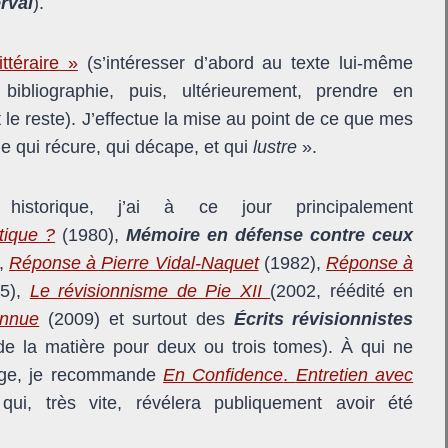
rval
).
ttéraire »
(s’intéresser d’abord au texte lui-même
ibliographie, puis, ultérieurement, prendre en
t le reste). J’effectue la mise au point de ce que mes
le qui récure, qui décape, et qui
lustre
».
istorique, j’ai à ce jour principalement
tique ?
(1980),
Mémoire en défense contre ceux
,
Réponse à Pierre Vidal-Naquet
(1982),
Réponse à
05),
Le révisionnisme de Pie XII
(2002, réédité en
onnue
(2009) et surtout des
Écrits révisionnistes
e la matière pour deux ou trois tomes). À qui ne
rage, je recommande
En Confidence
.
Entretien avec
ui, très vite, révélera publiquement avoir été