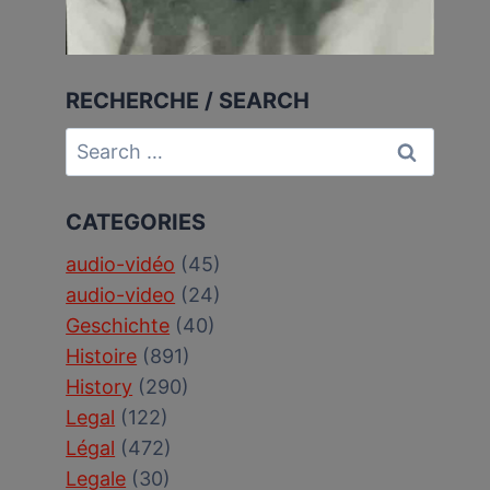
RECHERCHE / SEARCH
Search
for:
CATEGORIES
audio-vidéo
(45)
audio-video
(24)
Geschichte
(40)
Histoire
(891)
History
(290)
Legal
(122)
Légal
(472)
Legale
(30)