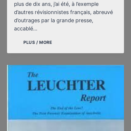
plus de dix ans, j’ai été, à l’exemple
d’autres révisionnistes français, abreuvé
d’outrages par la grande presse,
accablé…
EST-
PLUS / MORE
IL
NORMAL
QU’EN
FRANCE
LES
RÉVISIONNISTES
NE
PUISSENT
PAS
TENIR
DE
RÉUNION
PUBLIQUE