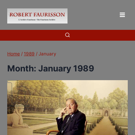
Skip
to
content
Home
/
1989
/
January
Month: January 1989