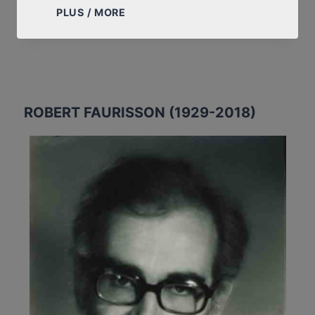
LE
PLUS / MORE
RÉVISIONNISME
FRANÇAIS
APRÈS
LE
RAPPORT
LEUCHTER
ROBERT FAURISSON (1929-2018)