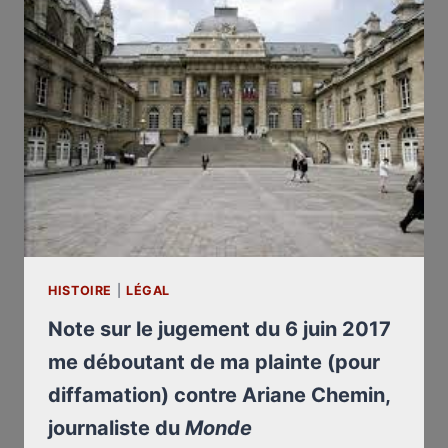
JUGEMENT
DU
6
JUIN
2017
DE
LA
XVIIE
CHAMBRE
DU
TRIBUNAL
DE
GRANDE
HISTOIRE
|
LÉGAL
INSTANCE
DE
Note sur le jugement du 6 juin 2017
PARIS
me déboutant de ma plainte (pour
diffamation) contre Ariane Chemin,
journaliste du
Monde