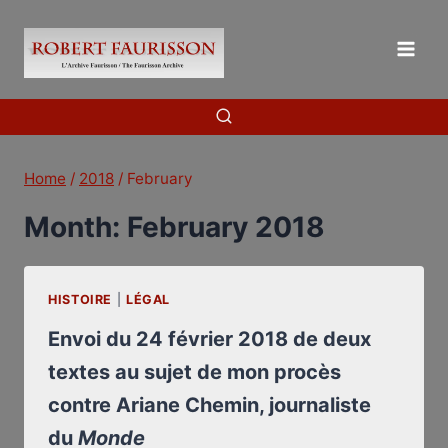
Skip
to
content
Home
/
2018
/
February
Month: February 2018
HISTOIRE
|
LÉGAL
Envoi du 24 février 2018 de deux
textes au sujet de mon procès
contre Ariane Chemin​, journaliste
du
Monde