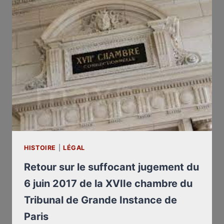
2018
DE
DEUX
TEXTES
AU
SUJET
DE
MON
PROCÈS
CONTRE
ARIANE
CHEMIN​
,
HISTOIRE
|
LÉGAL
JOURNALISTE
DU
Retour sur le suffocant jugement du
MONDE
6 juin 2017 de la XVIIe chambre du
Tribunal de Grande Instance de
Paris