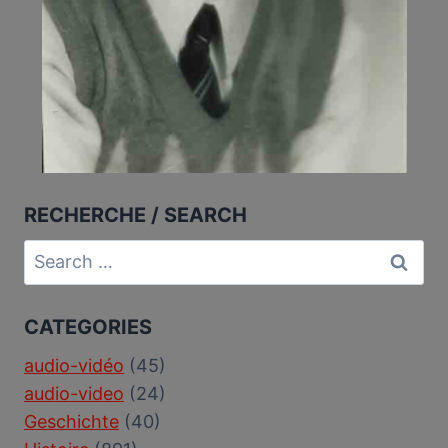
RECHERCHE / SEARCH
Search
for:
CATEGORIES
audio-vidéo
(45)
audio-video
(24)
Geschichte
(40)