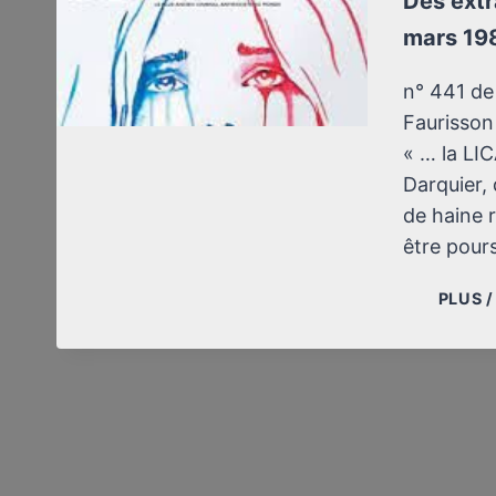
Des extr
mars 198
n° 441 de
Faurisson
« … la LI
Darquier,
de haine r
être pour
PLUS 