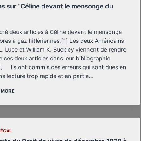
ns sur “Céline devant le mensonge du
acré deux articles à Céline devant le mensonge
res à gaz hitlériennes.[1] Les deux Américains
L. Luce et William K. Buckley viennent de rendre
 ces deux articles dans leur bibliographie
[2] Ils ont commis des erreurs qui sont dues en
ne lecture trop rapide et en partie…
PRÉCISIONS
/ MORE
SUR
“CÉLINE
DEVANT
LE
MENSONGE
LÉGAL
DU
SIÈCLE”