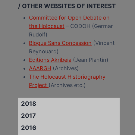
/ OTHER WEBSITES OF INTEREST
Committee for Open Debate on
the Holocaust
– CODOH (Germar
Rudolf)
Blogue Sans Concession
(Vincent
Reynouard)
Editions Akribeia
(Jean Plantin)
AAARGH
(Archives)
The Holocaust Historiography
Project
(Archives etc.)
2018
2017
2016