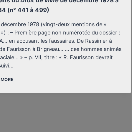
aits du
Droit de vivre
de décembre 1978 à
4 (n° 441 à 499)
 décembre 1978 (vingt-deux mentions de «
 ») : – Première page non numérotée du dossier :
CA… en accusant les faussaires. De Rassinier à
 de Faurisson à Brigneau… … ces hommes animés
aciale… » – p. VII, titre : « R. Faurisson devrait
suivi…
DES
/ MORE
EXTRAITS
DU
DROIT
DE
VIVRE
DE
DÉCEMBRE