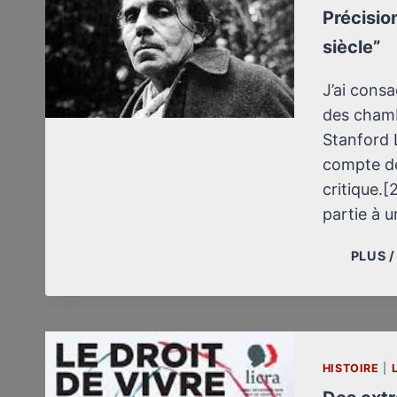
Précisio
siècle”
J’ai cons
des chamb
Stanford 
compte de
critique.
partie à u
PLUS 
HISTOIRE
|