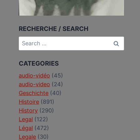
RECHERCHE / SEARCH
Search
for:
CATEGORIES
audio-vidéo
(45)
audio-video
(24)
Geschichte
(40)
Histoire
(891)
History
(290)
Legal
(122)
Légal
(472)
Legale
(30)