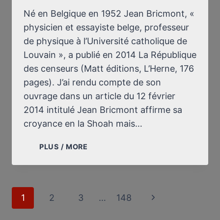
Né en Belgique en 1952 Jean Bricmont, «
physicien et essayiste belge, professeur
de physique à l’Université catholique de
Louvain », a publié en 2014 La République
des censeurs (Matt éditions, L’Herne, 176
pages). J’ai rendu compte de son
ouvrage dans un article du 12 février
2014 intitulé Jean Bricmont affirme sa
croyance en la Shoah mais…
JEAN
PLUS / MORE
BRICMONT
À
NOUVEAU
SUR
Page
1
2
3
…
148
Next
LA
navigation
CENSURE
Page