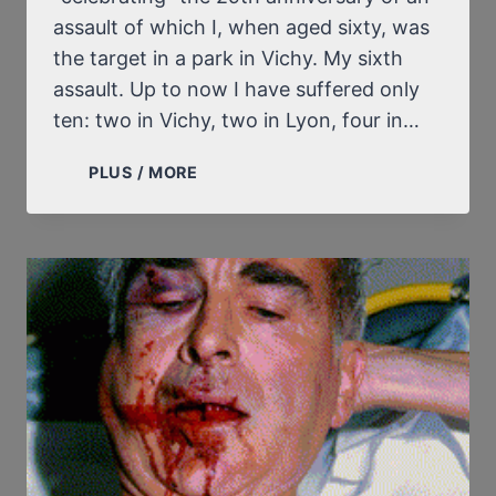
assault of which I, when aged sixty, was
the target in a park in Vichy. My sixth
assault. Up to now I have suffered only
ten: two in Vichy, two in Lyon, four in…
IN
PLUS / MORE
SEPTEMBER
1989,
IN
FRANCE,
A
“NORMAL
AND
NATURAL”
ASSAULT
ON
A
REVISIONIST