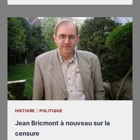
À
CUSSET,
LE
JEUDI
20
SEPTEMBRE*
HISTOIRE
|
POLITIQUE
Jean Bricmont à nouveau sur la
censure