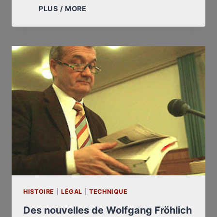
INTERVIEW
PLUS / MORE
INÉDITE
DE
ROBERT
FAURISSON
ENREGISTRÉE
LE
30
SEPTEMBRE
1999
HISTOIRE
|
LÉGAL
|
TECHNIQUE
Des nouvelles de Wolfgang Fröhlich