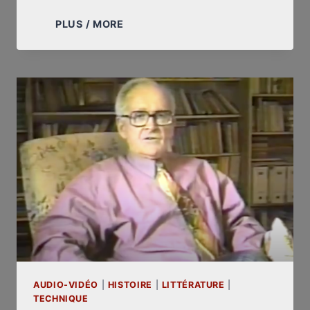
EN
PLUS / MORE
SEPTEMBRE
1989,
EN
FRANCE,
UNE
AGRESSION
“NORMALE
ET
NATURELLE”
CONTRE
UN
RÉVISIONNISTE
AUDIO-VIDÉO
|
HISTOIRE
|
LITTÉRATURE
|
TECHNIQUE