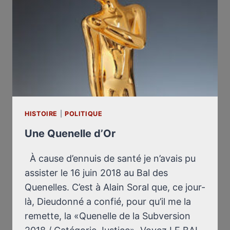
STRUTHOF,
LE
RAPPORT
D’EXPERTISE,
AUX
CONCLUSIONS
NÉGATIVES,
DU
PROFESSEUR
RENÉ
HISTOIRE
|
POLITIQUE
FABRE
(1ER
Une Quenelle d’Or
DÉCEMBRE
1945)
À cause d’ennuis de santé je n’avais pu
assister le 16 juin 2018 au Bal des
Quenelles. C’est à Alain Soral que, ce jour-
là, Dieudonné a confié, pour qu’il me la
remette, la «Quenelle de la Subversion