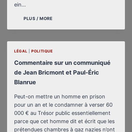
ein…
RÜCKKEHR
PLUS / MORE
ZU
MEINER
ENTDECKUNG
DER
LÉGAL
|
POLITIQUE
KREMATORIUMSPLÄNE
VON
Commentaire sur un communiqué
AUSCHWITZ
de Jean Bricmont et Paul-Éric
UND
BIRKENAU
Blanrue
AM
19.
Peut-on mettre un homme en prison
MÄRZ
pour un an et le condamner à verser 60
1976
000 € au Trésor public essentiellement
parce que cet homme dit et écrit que les
prétendues chambres à gaz nazies n’ont