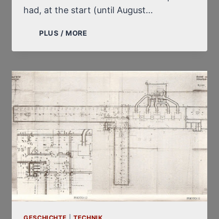
had, at the start (until August…
A
PLUS / MORE
LOOK
BACK
AT
MY
DISCOVERY,
ON
MARCH
19,
1976,
OF
THE
BUILDING
PLANS
FOR
THE
AUSCHWITZ
GESCHICHTE
|
TECHNIK