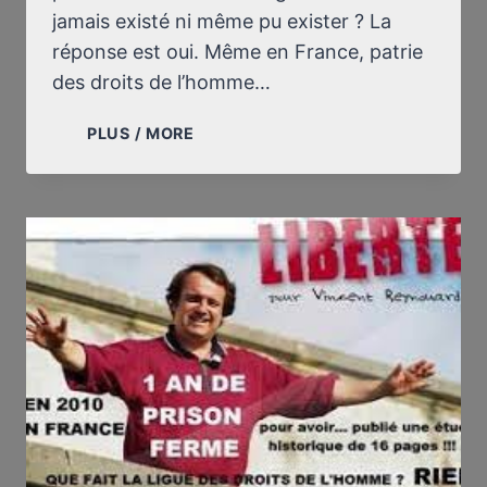
jamais existé ni même pu exister ? La
réponse est oui. Même en France, patrie
des droits de l’homme…
COMMENTAIRE
PLUS / MORE
SUR
UN
COMMUNIQUÉ
DE
JEAN
BRICMONT
ET
PAUL-
ÉRIC
BLANRUE