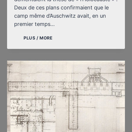
Deux de ces plans confirmaient que le
camp même d’Auschwitz avait, en un
premier temps…
RETOUR
PLUS / MORE
SUR
MA
DÉCOUVERTE,
LE
19
MARS
1976,
DES
PLANS
DES
CRÉMATOIRES
D’AUSCHWITZ
ET
DE