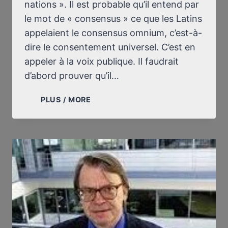
nations ». Il est probable qu’il entend par
le mot de « consensus » ce que les Latins
appelaient le consensus omnium, c’est-à-
dire le consentement universel. C’est en
appeler à la voix publique. Il faudrait
d’abord prouver qu’il…
LETTRE
PLUS / MORE
À
OLIVIER
MATHIEU
(ET,
S’IL
LE
VEUT,
À
SES
AVOCATS)