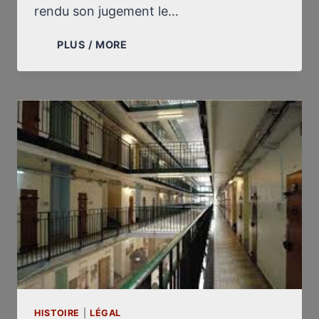
rendu son jugement le…
“PLAISE
PLUS / MORE
AU
TRIBUNAL”
:
CONCLUSIONS
DANS
L’AFFAIRE
GEORGES
WELLERS
HISTOIRE
|
LÉGAL