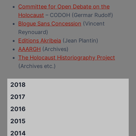
Committee for Open Debate on the
Holocaust
– CODOH (Germar Rudolf)
Blogue Sans Concession
(Vincent
Reynouard)
Editions Akribeia
(Jean Plantin)
AAARGH
(Archives)
The Holocaust Historiography Project
(Archives etc.)
2018
2017
2016
2015
2014