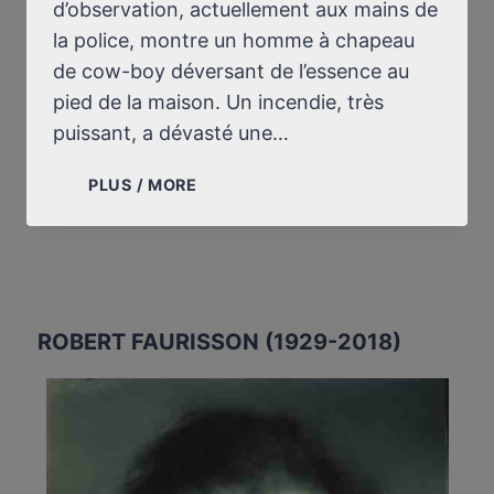
d’observation, actuellement aux mains de
la police, montre un homme à chapeau
de cow-boy déversant de l’essence au
pied de la maison. Un incendie, très
puissant, a dévasté une…
TORONTO
PLUS / MORE
(CANADA)
:
LA
MAISON
D’ERNST
ZÜNDEL
ROBERT FAURISSON (1929-2018)
DÉVASTÉE
PAR
UN
INCENDIE
CRIMINEL