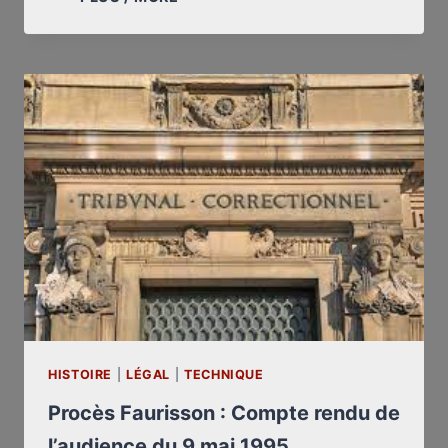
AUTRE
JOUR
DANS
LA
VIE
D’UN
RÉVISIONNISTE
HISTOIRE
|
LÉGAL
|
TECHNIQUE
Procès Faurisson : Compte rendu de
l’audience du 9 mai 1995