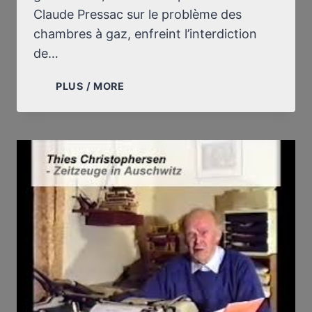
Claude Pressac sur le problème des
chambres à gaz, enfreint l’interdiction
de…
RÉPONSE
PLUS / MORE
À
MAÎTRE
JEAN-
SERGE
LORACH,
PAGE
PAR
PAGE,
ALINÉA
PAR
ALINÉA