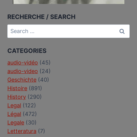
RECHERCHE / SEARCH
Search
for:
CATEGORIES
audio-vidéo
(45)
audio-video
(24)
Geschichte
(40)
Histoire
(891)
History
(290)
Legal
(122)
Légal
(472)
Legale
(30)
Letteratura
(7)