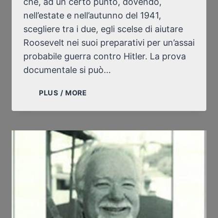
che, ad un certo punto, dovendo,
nell’estate e nell’autunno del 1941,
scegliere tra i due, egli scelse di aiutare
Roosevelt nei suoi preparativi per un’assai
probabile guerra contro Hitler. La prova
documentale si può…
NEL
PLUS / MORE
1941,
TRA
HITLER
E
STALIN,
PIO
XII
HA
SCELTO
STALIN