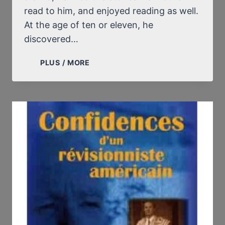
read to him, and enjoyed reading as well.
At the age of ten or eleven, he
discovered…
BRADLEY
PLUS / MORE
SMITH,
BREAK
HIS
BONES:
THE
PRIVATE
LIFE
OF
A
HOLOCAUST
REVISIONIST