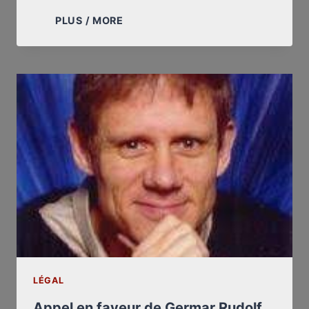
PLEASE
PLUS / MORE
HELP
GERMAR
RUDOLF!
LÉGAL
Appel en faveur de Germar Rudolf