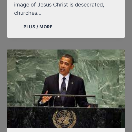
image of Jesus Christ is desecrated,
churches…
“THE
PLUS / MORE
HOLOCAUST”
IS
A
BELIEF
OF
RELIGIOUS
NATURE