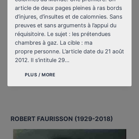
article de deux pages pleines à ras bords
d’injures, d’insultes et de calomnies. Sans
preuves et sans arguments à l’appui du
réquisitoire. Le sujet : les prétendues
chambres à gaz. La cible : ma
propre personne. L’article date du 21 août
2012. Il s’intitule 29…
LES
PLUS / MORE
“CHAMBRES
À
GAZ”
ET
LE
MONDE,
ROBERT FAURISSON (1929-2018)
EN
PERDITION