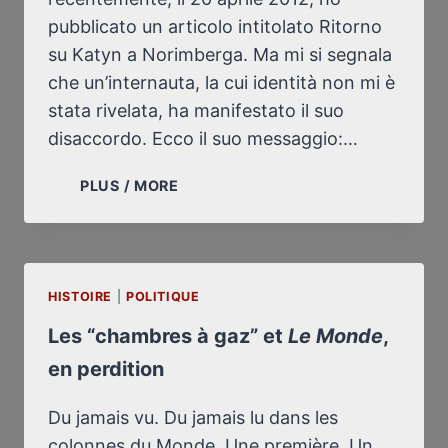
pubblicato un articolo intitolato Ritorno
su Katyn a Norimberga. Ma mi si segnala
che un’internauta, la cui identità non mi è
stata rivelata, ha manifestato il suo
disaccordo. Ecco il suo messaggio:…
NUOVO
PLUS / MORE
RITORNO
SU
KATYN
A
HISTOIRE
|
POLITIQUE
NORIMBERGA
Les “chambres à gaz” et
Le Monde
,
en perdition
Du jamais vu. Du jamais lu dans les
colonnes du Monde. Une première. Un