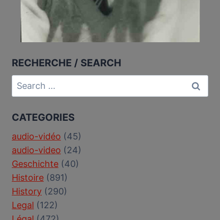
RECHERCHE / SEARCH
Search
for:
CATEGORIES
audio-vidéo
(45)
audio-video
(24)
Geschichte
(40)
Histoire
(891)
History
(290)
Legal
(122)
Légal
(472)