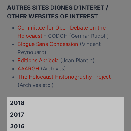
AUTRES SITES DIGNES D’INTERET /
OTHER WEBSITES OF INTEREST
Committee for Open Debate on the
Holocaust
– CODOH (Germar Rudolf)
Blogue Sans Concession
(Vincent
Reynouard)
Editions Akribeia
(Jean Plantin)
AAARGH
(Archives)
The Holocaust Historiography Project
(Archives etc.)
2018
2017
2016