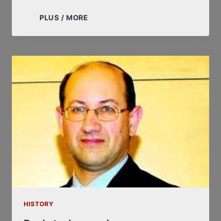
ROGER
PLUS / MORE
GARAUDY
AU
TRIBUNAL
(NOTE
SUR
UN
ASPECT
DU
PROCÈS
EN
COURS)
HISTORY