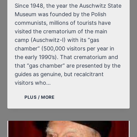
Since 1948, the year the Auschwitz State
Museum was founded by the Polish
communists, millions of tourists have
visited the crematorium of the main
camp (Auschwitz-I) with its “gas
chamber” (500,000 visitors per year in
the early 1990’s). That crematorium and
that “gas chamber” are presented by the
guides as genuine, but recalcitrant
visitors who…
THE
PLUS / MORE
“GAS
CHAMBER”
OF
AUSCHWITZ-
I