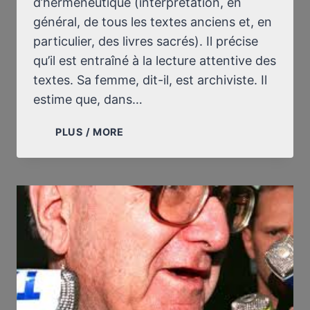
d’herméneutique (interprétation, en
général, de tous les textes anciens et, en
particulier, des livres sacrés). Il précise
qu’il est entraîné à la lecture attentive des
textes. Sa femme, dit-il, est archiviste. Il
estime que, dans…
PROCÈS
PLUS / MORE
GARAUDY
:
LE
TÉMOIGNAGE
DU
PASTEUR
PARMENTIER