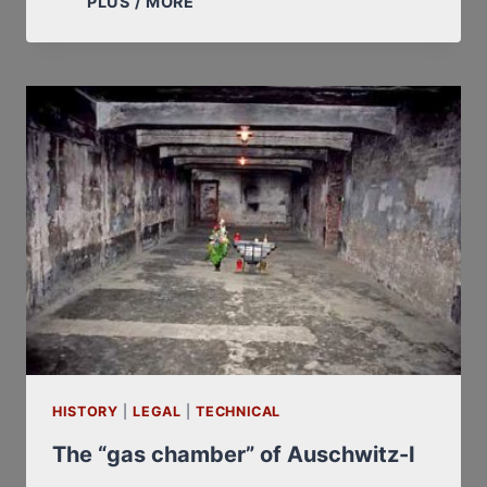
PLUS / MORE
“CHAMBRE
À
GAZ”
D’AUSCHWITZ-
I
HISTORY
|
LEGAL
|
TECHNICAL
The “gas chamber” of Auschwitz-I