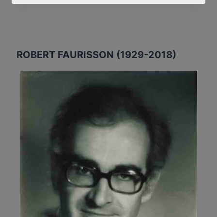
JEREMY
JONES
(AUSTRALIA/ISRAEL
&
JEWISH
ROBERT FAURISSON (1929-2018)
AFFAIRS
COUNCIL)