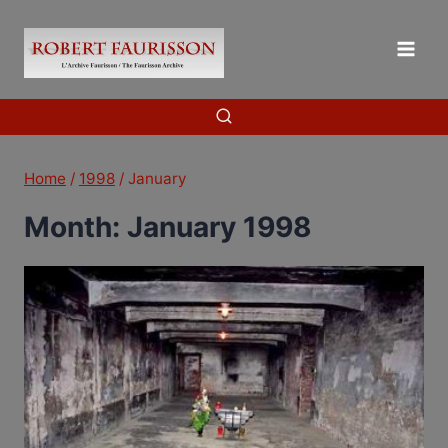
Skip
to
content
Home
/
1998
/
January
Month: January 1998