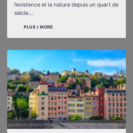
l’existence et la nature depuis un quart de
siècle….
À
PLUS / MORE
FRANCE
SOIR,
SUR
UNE
PHOTO
AÉRIENNE
D’AUSCHWITZ