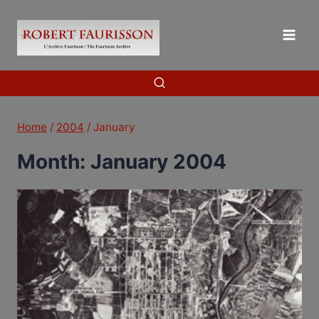
Skip
to
content
Home
/
2004
/
January
Month: January 2004