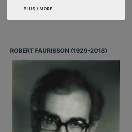
IL
PLUS / MORE
Y
A
VINGT
ANS,
JOUR
POUR
ROBERT FAURISSON (1929-2018)
JOUR,
…