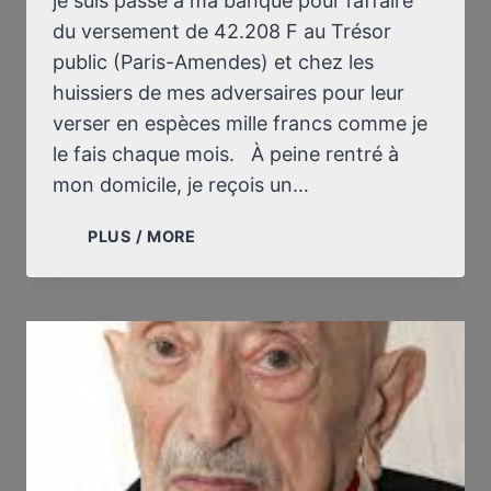
je suis passé à ma banque pour l’affaire
du versement de 42.208 F au Trésor
public (Paris-Amendes) et chez les
huissiers de mes adversaires pour leur
verser en espèces mille francs comme je
le fais chaque mois. À peine rentré à
mon domicile, je reçois un…
ENCORE
PLUS / MORE
UN
JOUR
DANS
LA
VIE
D’UN
RÉVISIONNISTE