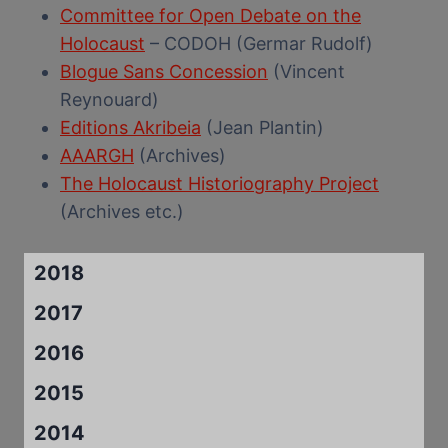
Committee for Open Debate on the
Holocaust
– CODOH (Germar Rudolf)
Blogue Sans Concession
(Vincent
Reynouard)
Editions Akribeia
(Jean Plantin)
AAARGH
(Archives)
The Holocaust Historiography Project
(Archives etc.)
2018
2017
2016
2015
2014