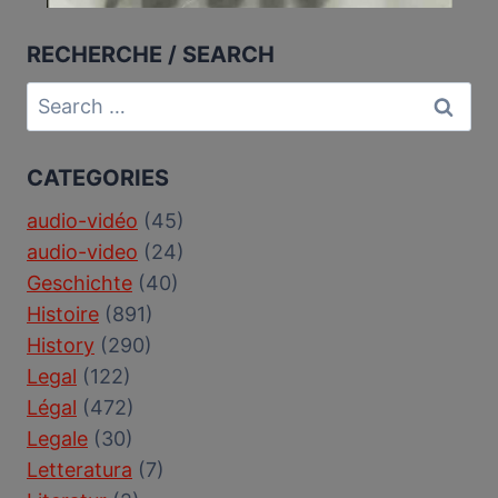
RECHERCHE / SEARCH
Search
for:
CATEGORIES
audio-vidéo
(45)
audio-video
(24)
Geschichte
(40)
Histoire
(891)
History
(290)
Legal
(122)
Légal
(472)
Legale
(30)
Letteratura
(7)