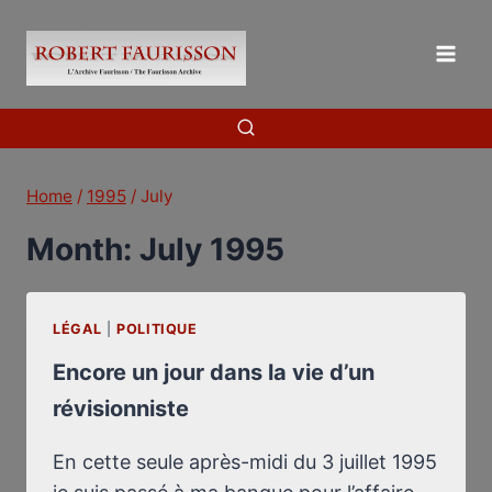
Skip
to
content
Home
/
1995
/
July
Month: July 1995
LÉGAL
|
POLITIQUE
Encore un jour dans la vie d’un
révisionniste
En cette seule après-midi du 3 juillet 1995