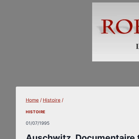
Skip
to
content
Home
/
Histoire
/
HISTOIRE
01/07/1995
Auschwitz. Documentaire t