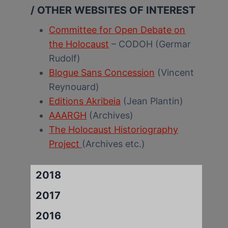
/ OTHER WEBSITES OF INTEREST
Committee for Open Debate on
the Holocaust
– CODOH (Germar
Rudolf)
Blogue Sans Concession
(Vincent
Reynouard)
Editions Akribeia
(Jean Plantin)
AAARGH
(Archives)
The Holocaust Historiography
Project
(Archives etc.)
2018
2017
2016