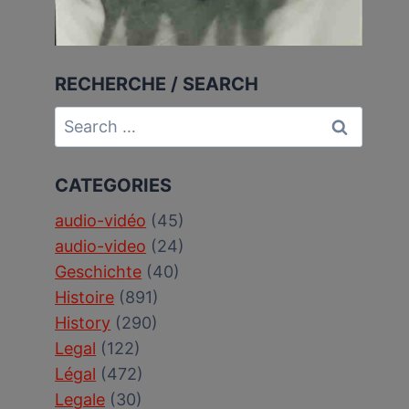
RECHERCHE / SEARCH
Search
for:
CATEGORIES
audio-vidéo
(45)
audio-video
(24)
Geschichte
(40)
Histoire
(891)
History
(290)
Legal
(122)
Légal
(472)
Legale
(30)