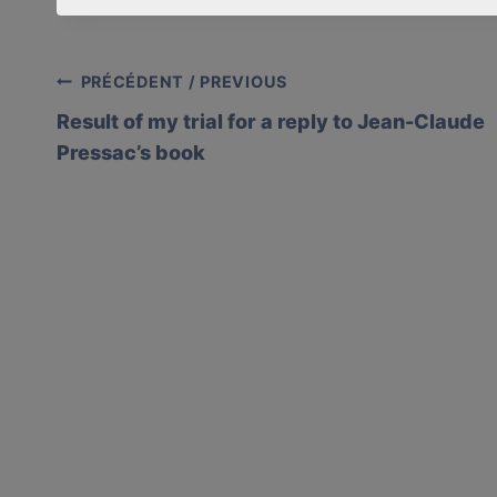
Post
PRÉCÉDENT / PREVIOUS
Result of my trial for a reply to Jean-Claude
navigation
Pressac’s book