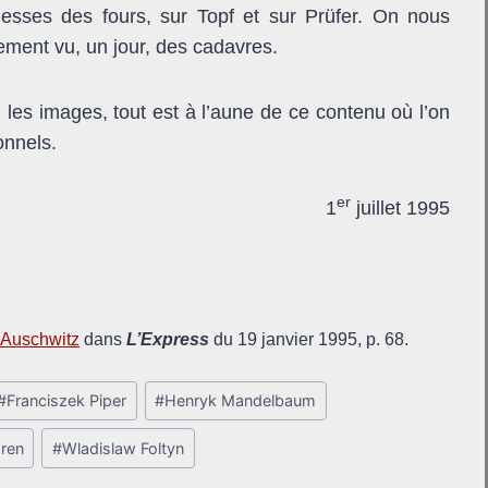
uesses des fours, sur Topf et sur Prüfer. On nous
lement vu, un jour, des cadavres.
les images, tout est à l’aune de ce contenu où l’on
onnels.
er
1
juillet 1995
d’Auschwitz
dans
L’Express
du 19 janvier 1995, p. 68.
#
Franciszek Piper
#
Henryk Mandelbaum
aren
#
Wladislaw Foltyn