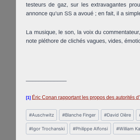
testeurs de gaz, sur les extravagantes pro
annonce qu’un SS a avoué ; en fait, il a simp
La musique, le son, la voix du commentateur, 
note pléthore de clichés vagues, vides, émoti
_____________
Éric Conan rapportant les propos des autorités 
[1]
Post
#
Auschwitz
#
Blanche Finger
#
David Olère
Tags:
#
Igor Trochanski
#
Philippe Alfonsi
#
William K