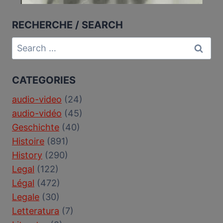
RECHERCHE / SEARCH
Search
for:
CATEGORIES
audio-video
(24)
audio-vidéo
(45)
Geschichte
(40)
Histoire
(891)
History
(290)
Legal
(122)
Légal
(472)
Legale
(30)
Letteratura
(7)