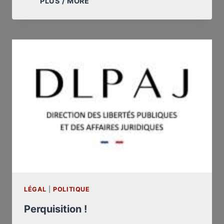
PLUS / MORE
ON
BRÛLE
!
LÉGAL
|
POLITIQUE
Perquisition !