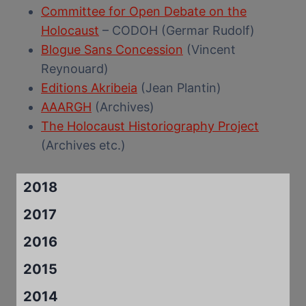
Committee for Open Debate on the
Holocaust
– CODOH (Germar Rudolf)
Blogue Sans Concession
(Vincent
Reynouard)
Editions Akribeia
(Jean Plantin)
AAARGH
(Archives)
The Holocaust Historiography Project
(Archives etc.)
2018
2017
2016
2015
2014