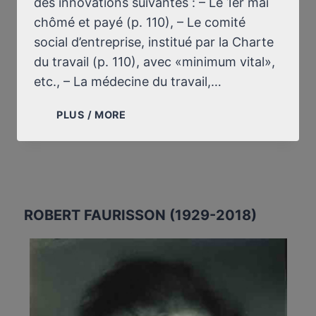
des innovations suivantes : – Le 1er mai
chômé et payé (p. 110), – Le comité
social d’entreprise, institué par la Charte
du travail (p. 110), avec «minimum vital»,
etc., – La médecine du travail,…
À
PLUS / MORE
L’ÉTAT
FRANÇAIS
(1940-
1944)
NOUS
SERIONS
ROBERT FAURISSON (1929-2018)
REDEVABLES
DE…