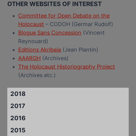
OTHER WEBSITES OF INTEREST
Committee for Open Debate on the
Holocaust
– CODOH (Germar Rudolf)
Blogue Sans Concession
(Vincent
Reynouard)
Editions Akribeia
(Jean Plantin)
AAARGH
(Archives)
The Holocaust Historiography Project
(Archives etc.)
2018
2017
2016
2015