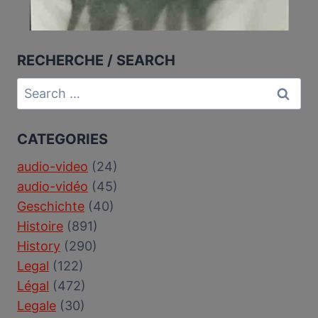
RECHERCHE / SEARCH
Search
for:
CATEGORIES
audio-video
(24)
audio-vidéo
(45)
Geschichte
(40)
Histoire
(891)
History
(290)
Legal
(122)
Légal
(472)
Legale
(30)