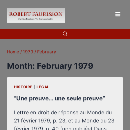
Skip
to
content
Home
/
1979
/
February
Month: February 1979
HISTOIRE
|
LÉGAL
“Une preuve… une seule preuve”
Lettre en droit de réponse au Monde du
21 février 1979, p. 23, et au Monde du 23
février 1979, p. 40 (non publiée) Dans