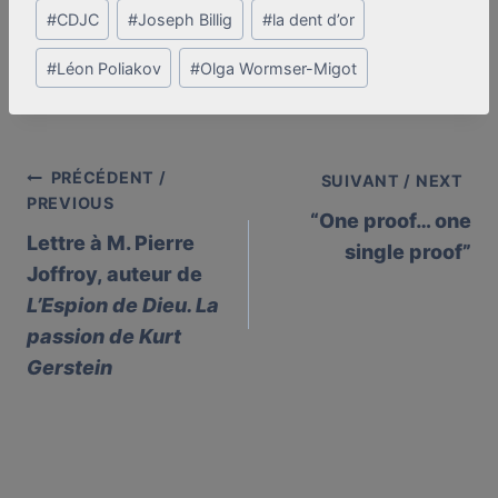
Post
#
CDJC
#
Joseph Billig
#
la dent d’or
Tags:
#
Léon Poliakov
#
Olga Wormser-Migot
PRÉCÉDENT /
Post
SUIVANT / NEXT
PREVIOUS
“One proof… one
navigation
Lettre à M. Pierre
single proof”
Joffroy, auteur de
L’Espion de Dieu. La
passion de Kurt
Gerstein