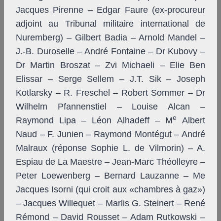
Jacques Pirenne – Edgar Faure (ex-procureur
adjoint au Tribunal militaire international de
Nuremberg) – Gilbert Badia – Arnold Mandel –
J.-B. Duroselle – André Fontaine – Dr Kubovy –
Dr Martin Broszat – Zvi Michaeli – Elie Ben
Elissar – Serge Sellem – J.T. Sik – Joseph
Kotlarsky – R. Freschel – Robert Sommer – Dr
Wilhelm Pfannenstiel – Louise Alcan –
e
Raymond Lipa – Léon Alhadeff – M
Albert
Naud – F. Junien – Raymond Montégut – André
Malraux (réponse Sophie L. de Vilmorin) – A.
Espiau de La Maestre – Jean-Marc Théolleyre –
Peter Loewenberg – Bernard Lauzanne – M
e
Jacques Isorni (qui croit aux «chambres à gaz»)
– Jacques Willequet – Marlis G. Steinert – René
Rémond – David Rousset – Adam Rutkowski –