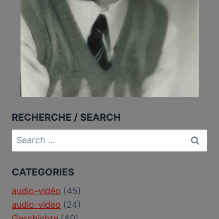
RECHERCHE / SEARCH
Search
for:
CATEGORIES
audio-vidéo
(45)
audio-video
(24)
Geschichte
(40)