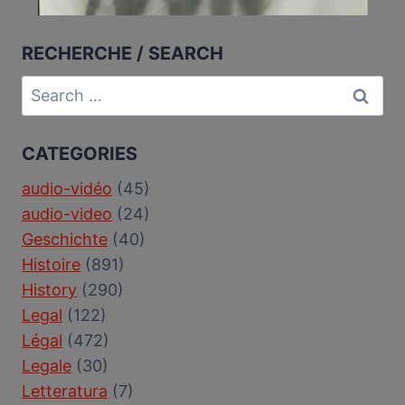
RECHERCHE / SEARCH
Search
for:
CATEGORIES
audio-vidéo
(45)
audio-video
(24)
Geschichte
(40)
Histoire
(891)
History
(290)
Legal
(122)
Légal
(472)
Legale
(30)
Letteratura
(7)