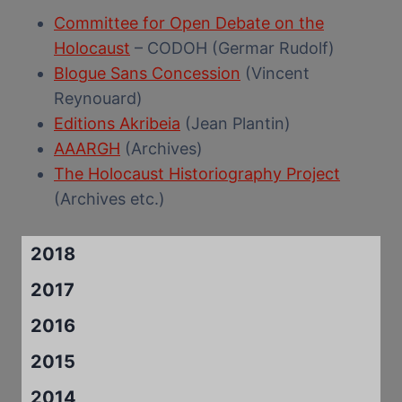
Committee for Open Debate on the
Holocaust
– CODOH (Germar Rudolf)
Blogue Sans Concession
(Vincent
Reynouard)
Editions Akribeia
(Jean Plantin)
AAARGH
(Archives)
The Holocaust Historiography Project
(Archives etc.)
2018
2017
2016
2015
2014