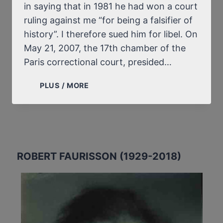
in saying that in 1981 he had won a court
ruling against me “for being a falsifier of
history”. I therefore sued him for libel. On
May 21, 2007, the 17th chamber of the
Paris correctional court, presided…
FRENCH
PLUS / MORE
JUSTICE,
JUSTICE
ON
ITS
BACK
(CONTINUED)
ROBERT FAURISSON (1929-2018)