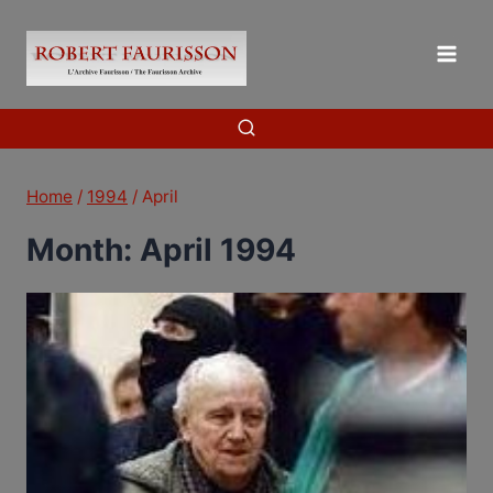
Skip
to
content
Home
/
1994
/
April
Month: April 1994