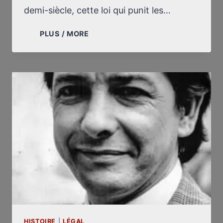
demi-siècle, cette loi qui punit les…
PROCÈS
PLUS / MORE
TOUVIER
:
MAÎTRE
TRÉMOLET
DE
VILLERS,
LA
SHOAH
ET
BALDUR
VON
SCHIRACH
HISTOIRE
|
LÉGAL