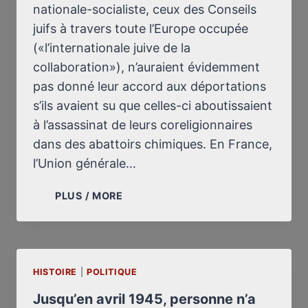
nationale-socialiste, ceux des Conseils
juifs à travers toute l’Europe occupée
(«l’internationale juive de la
collaboration»), n’auraient évidemment
pas donné leur accord aux déportations
s’ils avaient su que celles-ci aboutissaient
à l’assassinat de leurs coreligionnaires
dans des abattoirs chimiques. En France,
l’Union générale…
LES
PLUS / MORE
JUIFS
BRUNS
ONT
COLLABORÉ
HISTOIRE
|
POLITIQUE
AVEC
L’ALLEMAGNE
Jusqu’en avril 1945, personne n’a
DE