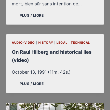
mort, bien sûr sans intention de…
LETTRE
PLUS / MORE
À
MLLE
SOPHIE
HÉLÈNE
AUDIO-VIDEO
|
HISTORY
CHÂTEAU,
|
LEGAL
|
TECHNICAL
JUGE
On Raul Hilberg and historical lies
D’INSTRUCTION
(video)
October 13, 1991 (11m. 42s.)
ON
PLUS / MORE
RAUL
HILBERG
AND
HISTORICAL