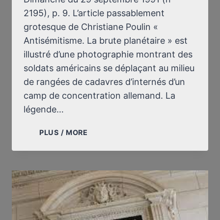
2195), p. 9. L’article passablement
grotesque de Christiane Poulin «
Antisémitisme. La brute planétaire » est
illustré d’une photographie montrant des
soldats américains se déplaçant au milieu
de rangées de cadavres d’internés d’un
camp de concentration allemand. La
légende…
LETTRE
PLUS / MORE
À
M.
LE
DIRECTEUR
RESPONSABLE
DE
SUD-