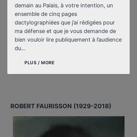
demain au Palais, à votre intention, un
ensemble de cinq pages
dactylographiées que j’ai rédigées pour
ma défense et que je vous demande de
bien vouloir lire publiquement à l’audience
du…
[AUTRE]
PLUS / MORE
LETTRE
À
M.
LE
PRÉSIDENT
DE
ROBERT FAURISSON (1929-2018)
LA
XVIIE
CHAMBRE
DU