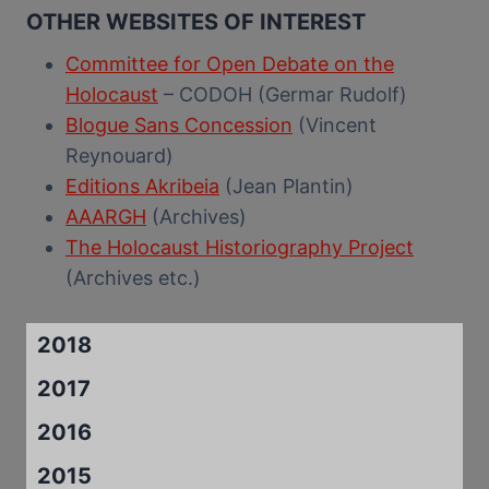
OTHER WEBSITES OF INTEREST
Committee for Open Debate on the
Holocaust
– CODOH (Germar Rudolf)
Blogue Sans Concession
(Vincent
Reynouard)
Editions Akribeia
(Jean Plantin)
AAARGH
(Archives)
The Holocaust Historiography Project
(Archives etc.)
2018
2017
2016
2015