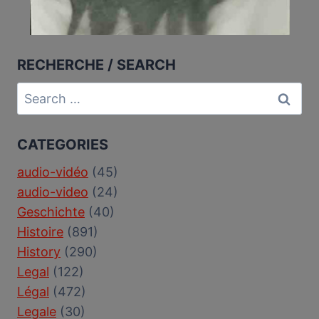
RECHERCHE / SEARCH
Search
for:
CATEGORIES
audio-vidéo
(45)
audio-video
(24)
Geschichte
(40)
Histoire
(891)
History
(290)
Legal
(122)
Légal
(472)
Legale
(30)