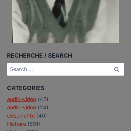
RECHERCHE / SEARCH
Search
for:
CATEGORIES
audio-vidéo
(45)
audio-video
(24)
Geschichte
(40)
Histoire
(891)