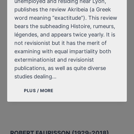
unemployed and residing near Lyon,
publishes the review Akribeia (a Greek
word meaning “exactitude”). This review
bears the subheading Histoire, rumeurs,
légendes, and appears twice yearly. It is
not revisionist but it has the merit of
examining with equal impartiality both
exterminationist and revisionist
publications, as well as quite diverse
studies dealing…
IN
PLUS / MORE
LYON,
THE
PLANTIN
AFFAIR
ROBERT FAURISSON (1929-2018)