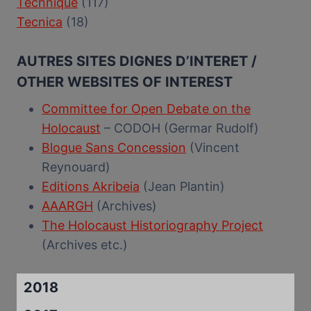
Technique
(117)
Tecnica
(18)
AUTRES SITES DIGNES D’INTERET /
OTHER WEBSITES OF INTEREST
Committee for Open Debate on the
Holocaust
– CODOH (Germar Rudolf)
Blogue Sans Concession
(Vincent
Reynouard)
Editions Akribeia
(Jean Plantin)
AAARGH
(Archives)
The Holocaust Historiography Project
(Archives etc.)
2018