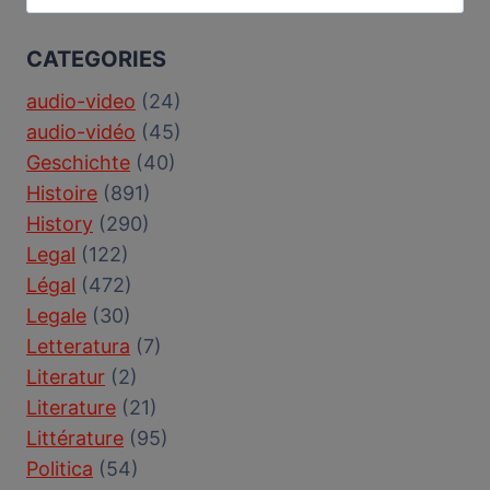
for:
CATEGORIES
audio-video
(24)
audio-vidéo
(45)
Geschichte
(40)
Histoire
(891)
History
(290)
Legal
(122)
Légal
(472)
Legale
(30)
Letteratura
(7)
Literatur
(2)
Literature
(21)
Littérature
(95)
Politica
(54)