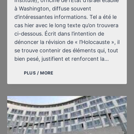
Institute), officine de l’État d’Israël établie
à Washington, diffuse souvent
d’intéressantes informations. Tel a été le
cas hier avec le long texte qu’on trouvera
ci-dessous. Écrit dans l’intention de
dénoncer la révision de « l’Holocauste », il
se trouve contenir des éléments qui, tout
bien pesé, justifient et renforcent la…
IRAN
PLUS / MORE
:
LA
RÉVISION
DE
“L’HOLOCAUSTE”
S’Y
POURSUIT