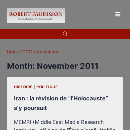
Skip
to
content
Home
/
2011
/
November
Month: November 2011
HISTOIRE
|
POLITIQUE
Iran : la révision de “l’Holocauste”
s’y poursuit
MEMRI (Middle East Media Research