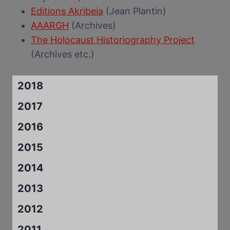
Editions Akribeia
(Jean Plantin)
AAARGH
(Archives)
The Holocaust Historiography Project
(Archives etc.)
2018
2017
2016
2015
2014
2013
2012
2011