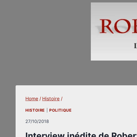
Skip
to
content
Home
/
Histoire
/
HISTOIRE
|
POLITIQUE
27/10/2018
Interview inédite de Rober