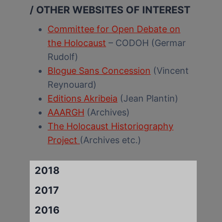
/ OTHER WEBSITES OF INTEREST
Committee for Open Debate on
the Holocaust
– CODOH (Germar
Rudolf)
Blogue Sans Concession
(Vincent
Reynouard)
Editions Akribeia
(Jean Plantin)
AAARGH
(Archives)
The Holocaust Historiography
Project
(Archives etc.)
2018
2017
2016