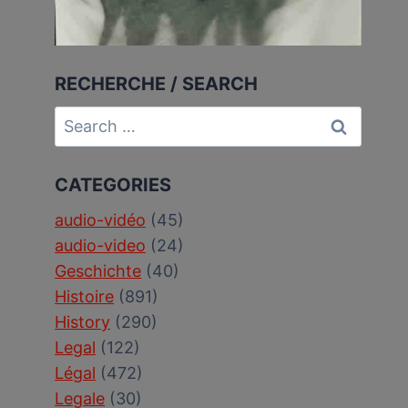
RECHERCHE / SEARCH
Search
for:
CATEGORIES
audio-vidéo
(45)
audio-video
(24)
Geschichte
(40)
Histoire
(891)
History
(290)
Legal
(122)
Légal
(472)
Legale
(30)