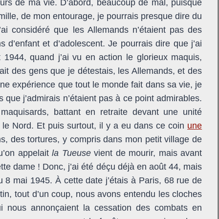
ours de ma vie. D’abord, beaucoup de mal, puisque
amille, de mon entourage, je pourrais presque dire du
’ai considéré que les Allemands n’étaient pas des
 d’enfant et d’adolescent. Je pourrais dire que j’ai
1944, quand j’ai vu en action le glorieux maquis,
it des gens que je détestais, les Allemands, et des
 une expérience que tout le monde fait dans sa vie, je
que j’admirais n’étaient pas à ce point admirables.
 maquisards, battant en retraite devant une unité
 le Nord. Et puis surtout, il y a eu dans ce coin
une
ns, des tortures, y compris dans mon petit village de
u’on appelait
la Tueuse
vient de mourir, mais avant
ette dame ! Donc, j’ai été déçu déjà en août 44, mais
au 8 mai 1945. À cette date j’étais à Paris, 68 rue de
tin, tout d’un coup, nous avons entendu les cloches
ui nous annonçaient la cessation des combats en