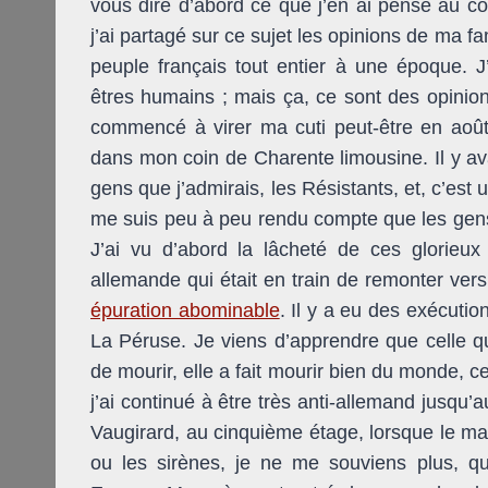
vous dire d’abord ce que j’en ai pensé au c
j’ai partagé sur ce sujet les opinions de ma f
peuple français tout entier à une époque. J
êtres humains ; mais ça, ce sont des opinions
commencé à virer ma cuti peut-être en août 
dans mon coin de Charente limousine. Il y ava
gens que j’admirais, les Résistants, et, c’est
me suis peu à peu rendu compte que les gens 
J’ai vu d’abord la lâcheté de ces glorieux
allemande qui était en train de remonter vers
épuration abominable
. Il y a eu des exécutio
La Péruse. Je viens d’apprendre que celle q
de mourir, elle a fait mourir bien du monde, c
j’ai continué à être très anti-allemand jusqu’
Vaugirard, au cinquième étage, lorsque le ma
ou les sirènes, je ne me souviens plus, q