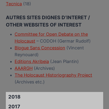
Tecnica
(18)
AUTRES SITES DIGNES D’INTERET /
OTHER WEBSITES OF INTEREST
Committee for Open Debate on the
Holocaust
– CODOH (Germar Rudolf)
Blogue Sans Concession
(Vincent
Reynouard)
Editions Akribeia
(Jean Plantin)
AAARGH
(Archives)
The Holocaust Historiography Project
(Archives etc.)
2018
2017