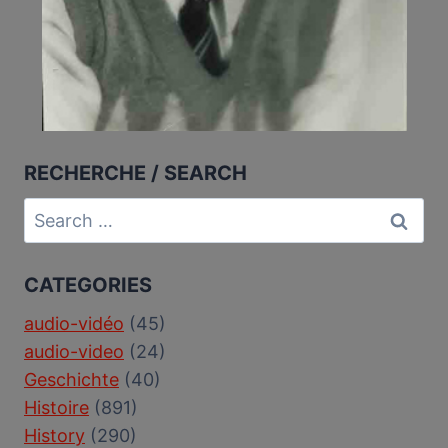
RECHERCHE / SEARCH
Search
for:
CATEGORIES
audio-vidéo
(45)
audio-video
(24)
Geschichte
(40)
Histoire
(891)
History
(290)