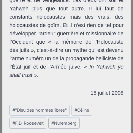
guerre et de vengeance. Les dieux ont soif et
Yahweh plus que tout autre. Il lui faut de
constants holocaustes mais des vrais, des
holocaustes de goïm. Et il n’est rien de tel pour
développer l’ardeur guerrière et missionnaire de
l’Occident que « la mémoire de l’Holocauste
des juifs », c’est-à-dire un mythe qui est devenu
l’arme numéro un de la propagande belliciste de
l’État juif et de l’Armée juive.
« In Yahweh ye
shall trust ».
15 juillet 2008
Post
#
"Dieu des hommes libres"
#
Céline
Tags:
#
F.D. Roosevelt
#
Nuremberg