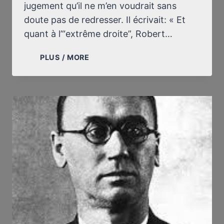
jugement qu’il ne m’en voudrait sans
doute pas de redresser. Il écrivait: « Et
quant à l’“extrême droite”, Robert…
[AUTRE]
PLUS / MORE
LETTRE
À
RIVAROL
:
LE
RÉVISIONNISME,
LA
DROITE
ET
LA
GAUCHE