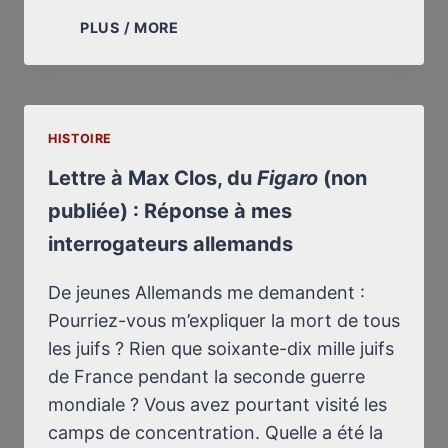
LETTRE
PLUS / MORE
À
MARC
LAUDELOUT,
ÉDITEUR
HISTOIRE
DU
BULLETIN
Lettre à Max Clos, du
Figaro
(non
CÉLINIEN
publiée) : Réponse à mes
interrogateurs allemands
De jeunes Allemands me demandent :
Pourriez-vous m’expliquer la mort de tous
les juifs ? Rien que soixante-dix mille juifs
de France pendant la seconde guerre
mondiale ? Vous avez pourtant visité les
camps de concentration. Quelle a été la