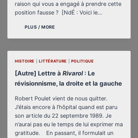
raison qui vous a engagé à prendre cette
position fausse ? [NdÉ : Voici le…
LETTRE
PLUS / MORE
À
MAX
CLOS,
DU
HISTOIRE
|
LITTÉRATURE
FIGARO
|
POLITIQUE
(NON
[Autre] Lettre à
Rivarol
: Le
PUBLIÉE)
révisionnisme, la droite et la gauche
:
RÉPONSE
À
Robert Poulet vient de nous quitter.
MES
J’étais encore à l’hôpital quand est paru
INTERROGATEURS
son article du 22 septembre 1989. Je
ALLEMANDS
n’aurai pas eu le temps de lui exprimer ma
gratitude. En passant, il formulait un