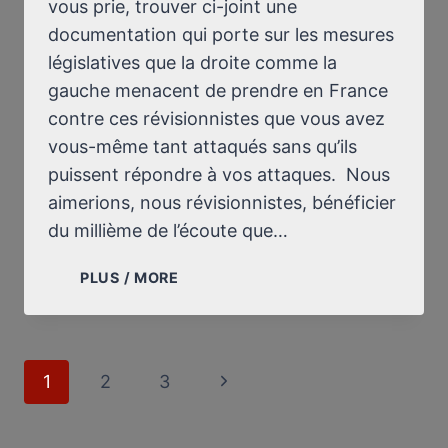
vous prie, trouver ci-joint une
documentation qui porte sur les mesures
législatives que la droite comme la
gauche menacent de prendre en France
contre ces révisionnistes que vous avez
vous-même tant attaqués sans qu’ils
puissent répondre à vos attaques. Nous
aimerions, nous révisionnistes, bénéficier
du millième de l’écoute que…
LETTRE
PLUS / MORE
À
MGR
ALBERT
DECOURTRAY
Page
1
2
3
Next
navigation
Page