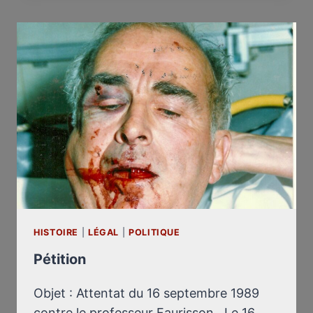
HISTOIRE
|
LÉGAL
|
POLITIQUE
Pétition
Objet : Attentat du 16 septembre 1989
contre le professeur Faurisson Le 16