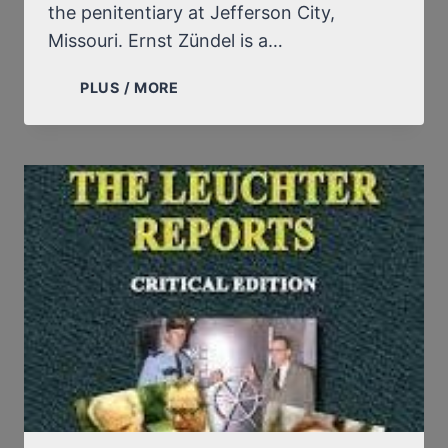
the penitentiary at Jefferson City,
Missouri. Ernst Zündel is a…
FOREWORD
PLUS / MORE
TO
THE
SECOND
LEUCHTER
REPORT