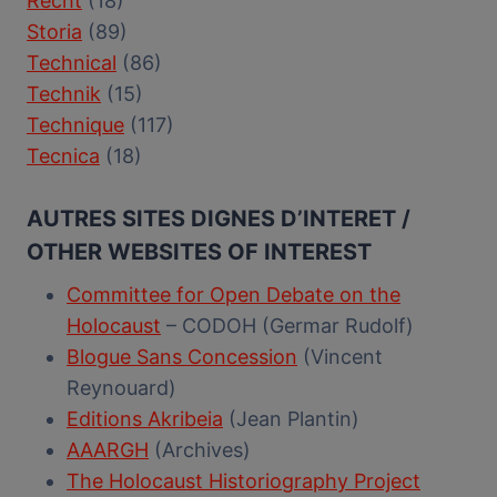
Recht
(18)
Storia
(89)
Technical
(86)
Technik
(15)
Technique
(117)
Tecnica
(18)
AUTRES SITES DIGNES D’INTERET /
OTHER WEBSITES OF INTEREST
Committee for Open Debate on the
Holocaust
– CODOH (Germar Rudolf)
Blogue Sans Concession
(Vincent
Reynouard)
Editions Akribeia
(Jean Plantin)
AAARGH
(Archives)
The Holocaust Historiography Project