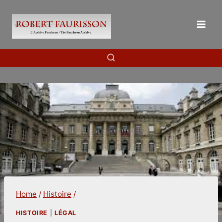
Skip
to
content
Home
/
Histoire
/
HISTOIRE
|
LÉGAL