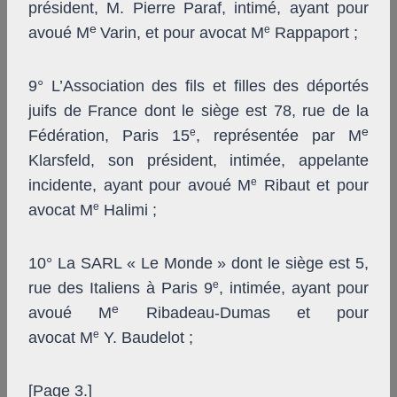
président, M. Pierre Paraf, intimé, ayant pour
e
e
avoué M
Varin, et pour avocat M
Rappaport ;
9° L’Association des fils et filles des déportés
juifs de France dont le siège est 78, rue de la
e
e
Fédération, Paris 15
, représentée par M
Klarsfeld, son président, intimée, appelante
e
incidente, ayant pour avoué M
Ribaut et pour
e
avocat M
Halimi ;
10° La SARL « Le Monde » dont le siège est 5,
e
rue des Italiens à Paris 9
, intimée, ayant pour
e
avoué M
Ribadeau-Dumas et pour
e
avocat M
Y. Baudelot ;
[Page 3.]