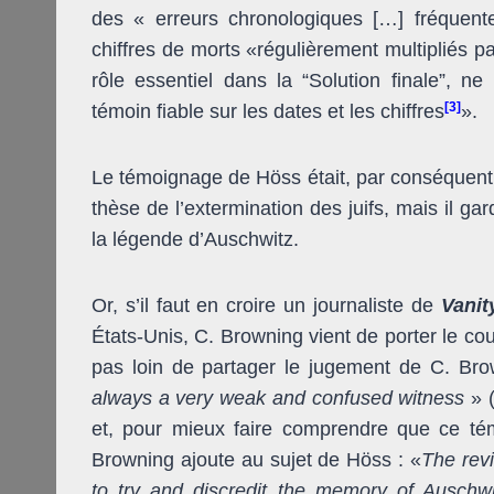
des « erreurs chronologiques […] fréquent
chiffres de morts «régulièrement multipliés pa
rôle essentiel dans la “Solution finale”, 
[3]
témoin fiable sur les dates et les chiffres
».
Le témoignage de Höss était, par conséquent
thèse de l’extermination des juifs, mais il ga
la légende d’Auschwitz.
Or, s’il faut en croire un journaliste de
Vanit
États-Unis, C. Browning vient de porter le co
pas loin de partager le jugement de C. Br
always a very weak and confused witness
» 
et, pour mieux faire comprendre que ce tém
Browning ajoute au sujet de Höss : «
The revi
to try and discredit the memory of Auschw