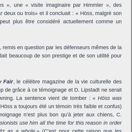
es », une « visite imaginaire par Himmler », des
r deux ou trois» et il concluait : « Höss, malgré son
ne peut plus être considéré actuellement comme un
, remis en question par les défenseurs mêmes de la
rdait beaucoup de son prestige et de son utilité pour
y Fair
, le célèbre magazine de la vie culturelle des
up de grâce à ce témoignage et D. Lipstadt ne serait
owning. La sentence vient de tomber : «
Höss was
(Höss a toujours été un témoin très faible et confus)
oignage n’est plus bon qu’à jeter aux chiens, C.
sionists use him all the time for this reason in order
itz as a whole.
»
(C’est pour cette raison que les