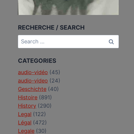
RECHERCHE / SEARCH
Search
for:
CATEGORIES
audio-vidéo
(45)
audio-video
(24)
Geschichte
(40)
Histoire
(891)
History
(290)
Legal
(122)
Légal
(472)
Legale
(30)