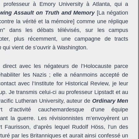
, professeur à Emory University à Atlanta, qui a
owing Assault on Truth and Memory
[La négation
 contre la vérité et la mémoire] comme une réplique
ion” dans les débats télévisés, sur les campus
ompter, plus récemment, une campagne de tracts
m
qui vient de s’ouvrir à Washington.
 direct avec les négateurs de l’Holocauste parce
éhabiliter les Nazis ; elle a néanmoins accepté de
tact avec l’Institute for Historical Review, je leur
. Je transmis celui-ci au professeur Lipstadt et au
acific Lutheran University, auteur de
Ordinary Men
ort d’activité cauchemardesque d’une équipe
ant la guerre. Les révisionnistes m’envoyèrent un
t Faurisson, d’après lequel Rudolf Höss, l’un des
uré par les Britanniques et aurait ainsi confessé un