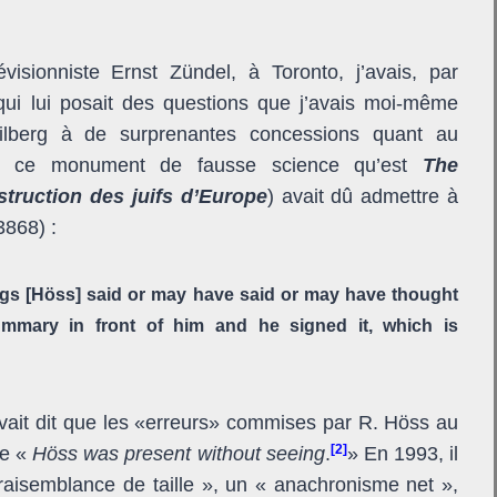
isionniste Ernst Zündel, à Toronto, j’avais, par
 qui lui posait des questions que j’avais moi-même
Hilberg à de surprenantes concessions quant au
de ce monument de fausse science qu’est
The
truction des juifs d’Europe
) avait dû admettre à
3868) :
ngs [Höss] said or may have said or may have thought
ary in front of him and he signed it, which is
vait dit que les «erreurs» commises par R. Höss au
[2]
ue «
Höss was present without seeing
.
» En 1993, il
raisemblance de taille », un « anachronisme net »,