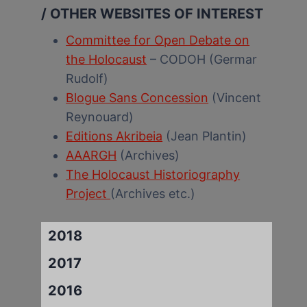
/ OTHER WEBSITES OF INTEREST
Committee for Open Debate on
the Holocaust
– CODOH (Germar
Rudolf)
Blogue Sans Concession
(Vincent
Reynouard)
Editions Akribeia
(Jean Plantin)
AAARGH
(Archives)
The Holocaust Historiography
Project
(Archives etc.)
2018
2017
2016