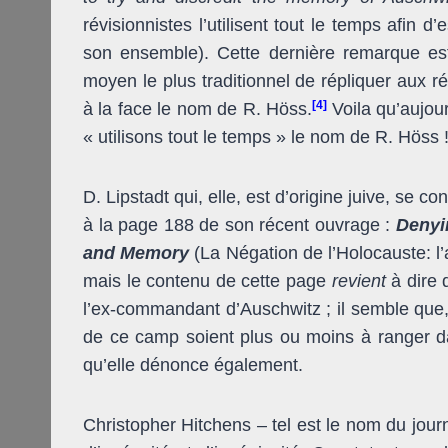
révisionnistes l’utilisent tout le temps afin
son ensemble). Cette dernière remarque est
moyen le plus traditionnel de répliquer aux r
[4]
à la face le nom de R. Höss.
Voila qu’aujou
« utilisons tout le temps » le nom de R. Höss 
D. Lipstadt qui, elle, est d’origine juive, se 
à la page 188 de son récent ouvrage :
Denyi
and Memory
(La Négation de l’Holocauste: l’
mais le contenu de cette page
revient
à dire
l’ex-commandant d’Auschwitz ; il semble que, 
de ce camp soient plus ou moins à ranger d
qu’elle dénonce également.
Christopher Hitchens – tel est le nom du jour