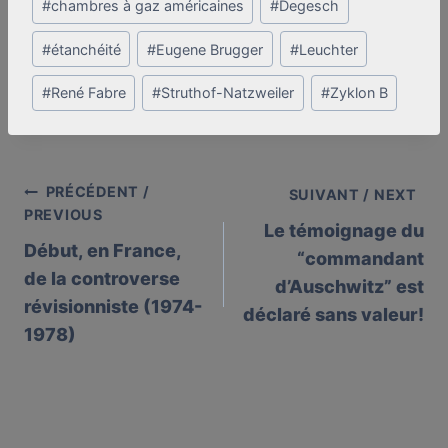
#
chambres à gaz américaines
#
Degesch
#
étanchéité
#
Eugene Brugger
#
Leuchter
#
René Fabre
#
Struthof-Natzweiler
#
Zyklon B
PRÉCÉDENT /
Post
SUIVANT / NEXT
PREVIOUS
Le témoignage du
navigation
Début, en France,
“commandant
de la controverse
d’Auschwitz” est
révisionniste (1974-
déclaré sans valeur!
1978)