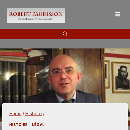
Skip
to
content
Home
/
Histoire
/
HISTOIRE
|
LÉGAL