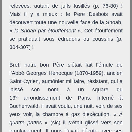
relevées, autant de juifs fusillés (p. 76-80) !
Mais il y a mieux : le Père Desbois avait
découvert toute une nouvelle face de la Shoah,
«
la Shoah par étouffement
». Cet étouffement
se pratiquait sous édredons ou coussins (p.
304-307) !
Bref, notre bon Père s’était fait l’émule de
l’Abbé Georges Hénocque (1870-1959), ancien
Saint-Cyrien, aumônier militaire, résistant, qui a
laissé son nom à un square du
e
13
arrondissement de Paris. Interné à
Buchenwald, il avait voulu, une nuit, voir, de ses
yeux voir, la chambre à gaz d’exécution. «
À
quatre pattes
» (sic) il s’était glissé vers son
emplacement. Il nous l’avait décrite avec ses