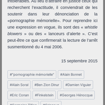
intolérables. Au lieu d’attraire en justice ceux qui
recherchent l’exactitude, il conviendrait de les
soutenir dans leur dénonciation de la
«pornographie mémorielle». Pour reprendre ici
une expression en vogue, ils sont des «
whistle
blowers
» ou des « lanceurs d’alerte ». C’est
peut-être ce que confirmerait la lecture de l’arrêt
susmentionné du 4 mai 2006.
15 septembre 2015
Post
#
"pornographie mémorielle"
#
Alain Bonnet
Tags:
#
Alain Soral
#
Ben Zion Dinur
#
Damien Viguier
#
Eric Conan
#
Finkelstein
#
Georges Hénocque