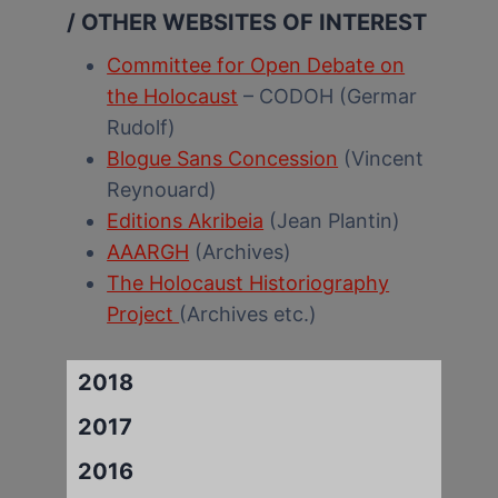
/ OTHER WEBSITES OF INTEREST
Committee for Open Debate on
the Holocaust
– CODOH (Germar
Rudolf)
Blogue Sans Concession
(Vincent
Reynouard)
Editions Akribeia
(Jean Plantin)
AAARGH
(Archives)
The Holocaust Historiography
Project
(Archives etc.)
2018
2017
2016