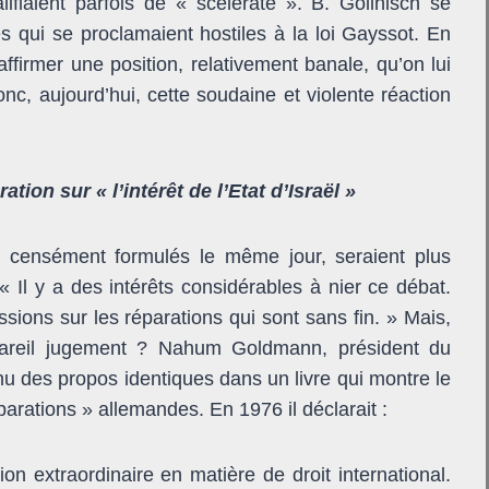
ifiaient parfois de « scélérate ». B. Gollnisch se
 qui se proclamaient hostiles à la loi Gayssot. En
affirmer une position, relativement banale, qu’on lui
c, aujourd’hui, cette soudaine et violente réaction
tion sur « l’intérêt de l’Etat d’Israël »
, censément formulés le même jour, seraient plus
 Il y a des intérêts considérables à nier ce débat.
cussions sur les réparations qui sont sans fin. » Mais,
pareil jugement ? Nahum Goldmann, président du
nu des propos identiques dans un livre qui montre le
parations » allemandes. En 1976 il déclarait :
on extraordinaire en matière de droit international.