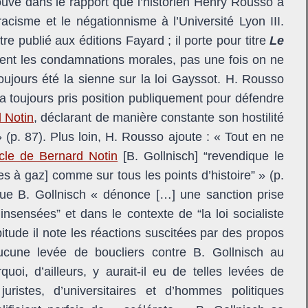
ouve dans le rapport que l’historien Henry Rousso a
 racisme et le négationnisme à l’Université Lyon III.
e publié aux éditions Fayard ; il porte pour titre
Le
ent les condamnations morales, pas une fois on ne
 toujours été la sienne sur la loi Gayssot. H. Rousso
] a toujours pris position publiquement pour défendre
 Notin
, déclarant de manière constante son hostilité
 (p. 87). Plus loin, H. Rousso ajoute : « Tout en ne
ticle de Bernard Notin
[B. Gollnisch] “revendique le
 à gaz] comme sur tous les points d’histoire” » (p.
que B. Gollnisch « dénonce […] une sanction prise
nsensées” et dans le contexte de “la loi socialiste
tude il note les réactions suscitées par des propos
ucune levée de boucliers contre B. Gollnisch au
i, d’ailleurs, y aurait-il eu de telles levées de
istes, d’universitaires et d’hommes politiques