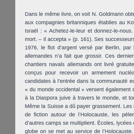
Dans le même livre, on voit N. Goldmann obt
aux compagnies britanniques établies au Kow
Israël : « Achetez-le-leur et donnez-le-nous
mort. – Il accepta » (p. 161). Ses successe
1976, le flot d’argent versé par Berlin, par
allemandes n’a fait que grossir. Ces dernier
chantiers navals allemands ont livré gratuit
conçus pour recevoir un armement nucléai
candidates à l’entrée dans la communauté eur
« du monde occidental » versent également de
à la Diaspora juive à travers le monde, et t
Même la Suisse a dû payer grassement. Les m
de fiction autour de l’Holocauste, les pèl
d’autres camps se multiplient. Écoles, lycées 
globe on se met au service de l’Holocaust