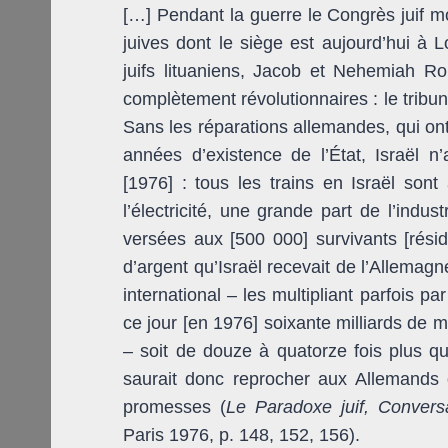
[…] Pendant la guerre le Congrès juif mo
juives dont le siège est aujourd’hui à L
juifs lituaniens, Jacob et Nehemiah Ro
complètement révolutionnaires : le tribu
Sans les réparations allemandes, qui on
années d’existence de l’État, Israël n’
[1976] : tous les trains en Israël son
l’électricité, une grande part de l’ind
versées aux [500 000] survivants [rési
d’argent qu’Israël recevait de l’Allemag
international – les multipliant parfois p
ce jour [en 1976] soixante milliards de ma
– soit de douze à quatorze fois plus 
saurait donc reprocher aux Allemands 
promesses (
Le Paradoxe juif, Conver
Paris 1976, p. 148, 152, 156).