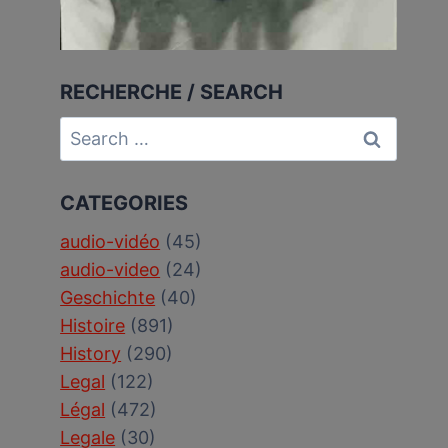
RECHERCHE / SEARCH
Search
for:
CATEGORIES
audio-vidéo
(45)
audio-video
(24)
Geschichte
(40)
Histoire
(891)
History
(290)
Legal
(122)
Légal
(472)
Legale
(30)