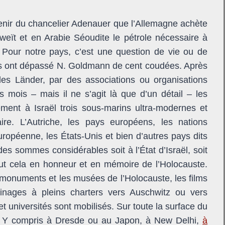
enir du chancelier Adenauer que l’Allemagne achète
eït et en Arabie Séoudite le pétrole nécessaire à
. Pour notre pays, c’est une question de vie ou de
urs ont dépassé N. Goldmann de cent coudées. Après
 les Länder, par des associations ou organisations
s mois – mais il ne s’agit là que d’un détail – les
ement à Israël trois sous-marins ultra-modernes et
re. L’Autriche, les pays européens, les nations
opéenne, les États-Unis et bien d’autres pays dits
s sommes considérables soit à l’État d’Israël, soit
out cela en honneur et en mémoire de l’Holocauste.
onuments et les musées de l’Holocauste, les films
erinages à pleins charters vers Auschwitz ou vers
et universités sont mobilisés. Sur toute la surface du
e. Y compris à Dresde ou au Japon, à New Delhi,
à