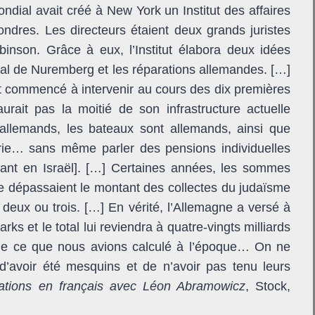
ndial avait créé à New York un Institut des affaires
ondres. Les directeurs étaient deux grands juristes
binson. Grâce à eux, l’Institut élabora deux idées
nal de Nuremberg et les réparations allemandes. […]
t commencé à intervenir au cours des dix premières
aurait pas la moitié de son infrastructure actuelle
t allemands, les bateaux sont allemands, ainsi que
ustrie… sans même parler des pensions individuelles
dant en Israël]. […] Certaines années, les sommes
ne dépassaient le montant des collectes du judaïsme
ar deux ou trois. […] En vérité, l’Allemagne a versé à
rks et le total lui reviendra à quatre-vingts milliards
que ce que nous avions calculé à l’époque… On ne
d’avoir été mesquins et de n’avoir pas tenu leurs
sations en français avec Léon Abramowicz
, Stock,