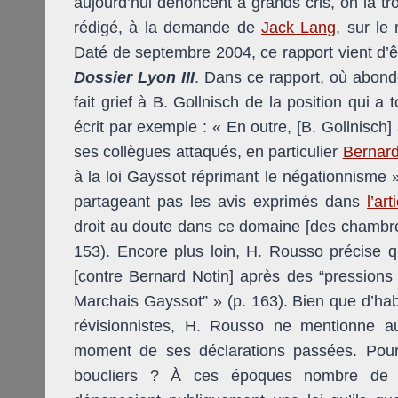
aujourd’hui dénoncent à grands cris, on la tr
rédigé, à la demande de
Jack Lang
, sur le
Daté de septembre 2004, ce rapport vient d’êtr
Dossier Lyon III
. Dans ce rapport, où abond
fait grief à B. Gollnisch de la position qui a
écrit par exemple : « En outre, [B. Gollnisch
ses collègues attaqués, en particulier
Bernard
à la loi Gayssot réprimant le négationnisme »
partageant pas les avis exprimés dans
l’ar
droit au doute dans ce domaine [des chambres
153). Encore plus loin, H. Rousso précise 
[contre Bernard Notin] après des “pressions i
Marchais Gayssot” » (p. 163). Bien que d’habi
révisionnistes, H. Rousso ne mentionne a
moment de ses déclarations passées. Pourquo
boucliers ? À ces époques nombre de jur