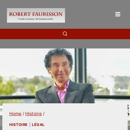
Skip
to
content
Home
/
Histoire
/
HISTOIRE
|
LÉGAL