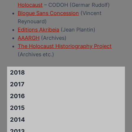
Holocaust
– CODOH (Germar Rudolf)
Blogue Sans Concession
(Vincent
Reynouard)
Editions Akribeia
(Jean Plantin)
AAARGH
(Archives)
The Holocaust Historiography Project
(Archives etc.)
2018
2017
2016
2015
2014
2013