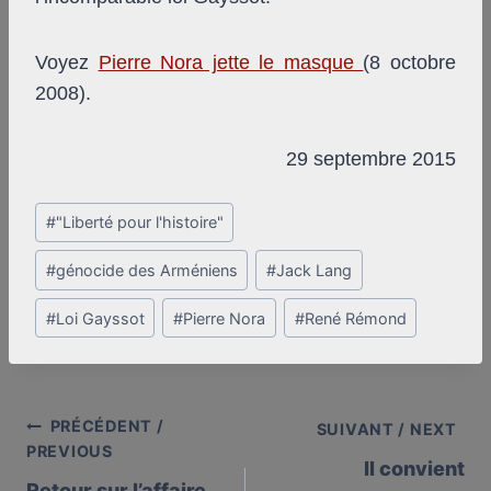
Voyez
Pierre Nora jette le masque
(8 octobre
2008).
29 septembre 2015
Post
#
"Liberté pour l'histoire"
Tags:
#
génocide des Arméniens
#
Jack Lang
#
Loi Gayssot
#
Pierre Nora
#
René Rémond
PRÉCÉDENT /
Post
SUIVANT / NEXT
PREVIOUS
Il convient
navigation
Retour sur l’affaire