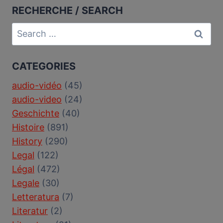
RECHERCHE / SEARCH
Search
for:
CATEGORIES
audio-vidéo
(45)
audio-video
(24)
Geschichte
(40)
Histoire
(891)
History
(290)
Legal
(122)
Légal
(472)
Legale
(30)
Letteratura
(7)
Literatur
(2)