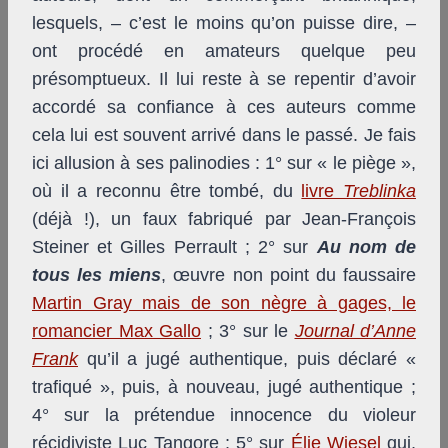
lesquels, – c’est le moins qu’on puisse dire, –
ont procédé en amateurs quelque peu
présomptueux. Il lui reste à se repentir d’avoir
accordé sa confiance à ces auteurs comme
cela lui est souvent arrivé dans le passé. Je fais
ici allusion à ses palinodies : 1° sur « le piège »,
où il a reconnu être tombé, du
livre
Treblinka
(déjà !), un faux fabriqué par Jean-François
Steiner et Gilles Perrault ; 2° sur
Au nom de
tous les miens
, œuvre non point du faussaire
Martin Gray mais de son nègre à gages, le
romancier Max Gallo
; 3° sur le
Journal d’Anne
Frank
qu’il a jugé authentique, puis déclaré «
trafiqué », puis, à nouveau, jugé authentique ;
4° sur la prétendue innocence du violeur
récidiviste Luc Tangore ; 5° sur
Élie Wiesel
qui,