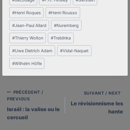
#
Henri Roques
#
Henri Rousso
#
Jean-Paul Allard
#
Nuremberg
#
Thierry Wolton
#
Treblinka
#
Uwe Dietrich Adam
#
Vidal-Naquet
#
Wilhelm Höfle
PRÉCÉDENT /
Post
SUIVANT / NEXT
PREVIOUS
Le révisionnisme les
navigation
Israël : la valise ou le
hante
cercueil