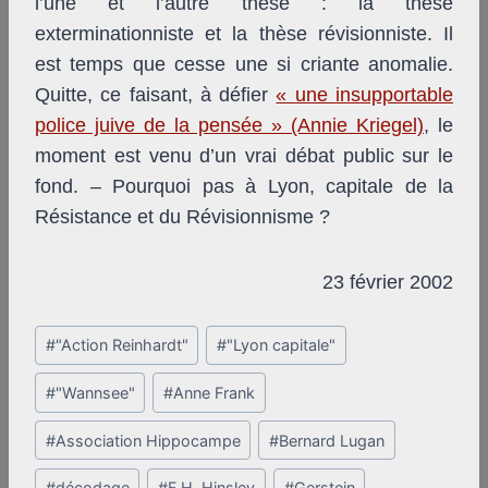
l’une et l’autre thèse : la thèse
exterminationniste et la thèse révisionniste. Il
est temps que cesse une si criante anomalie.
Quitte, ce faisant, à défier
« une insupportable
police juive de la pensée » (Annie Kriegel)
, le
moment est venu d’un vrai débat public sur le
fond. – Pourquoi pas à Lyon, capitale de la
Résistance et du Révisionnisme ?
23 février 2002
Post
#
"Action Reinhardt"
#
"Lyon capitale"
Tags:
#
"Wannsee"
#
Anne Frank
#
Association Hippocampe
#
Bernard Lugan
#
décodage
#
F.H. Hinsley
#
Gerstein