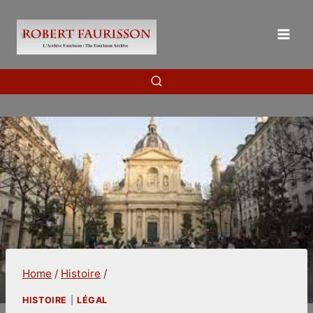
Skip
to
content
Home
/
Histoire
/
HISTOIRE
|
LÉGAL