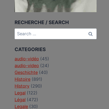
RECHERCHE / SEARCH
Search
for:
CATEGORIES
audio-vidéo
(45)
audio-video
(24)
Geschichte
(40)
Histoire
(891)
History
(290)
Legal
(122)
Légal
(472)
Legale
(30)