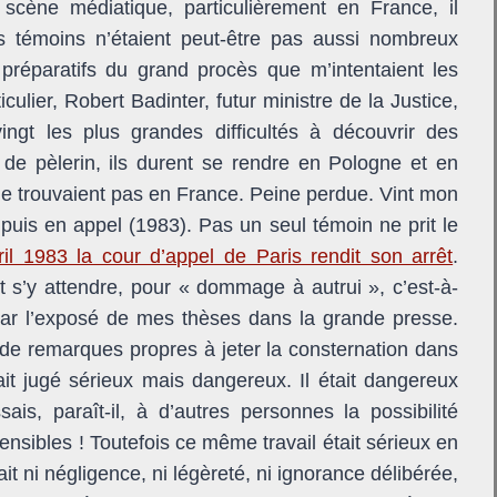
a scène médiatique, particulièrement en France, il
s témoins n’étaient peut-être pas aussi nombreux
s préparatifs du grand procès que m’intentaient les
iculier, Robert Badinter, futur ministre de la Justice,
ngt les plus grandes difficultés à découvrir des
de pèlerin, ils durent se rendre en Pologne et en
s ne trouvaient pas en France. Peine perdue. Vint mon
puis en appel (1983). Pas un seul témoin ne prit le
il 1983 la cour d’appel de Paris rendit son arrêt
.
 s’y attendre, pour « dommage à autrui », c’est-à-
par l’exposé de mes thèses dans la grande presse.
 de remarques propres à jeter la consternation dans
it jugé sérieux mais dangereux. Il était dangereux
ais, paraît-il, à d’autres personnes la possibilité
ensibles ! Toutefois ce même travail était sérieux en
ait ni négligence, ni légèreté, ni ignorance délibérée,