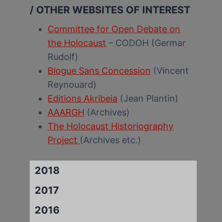
/ OTHER WEBSITES OF INTEREST
Committee for Open Debate on
the Holocaust
– CODOH (Germar
Rudolf)
Blogue Sans Concession
(Vincent
Reynouard)
Editions Akribeia
(Jean Plantin)
AAARGH
(Archives)
The Holocaust Historiography
Project
(Archives etc.)
2018
2017
2016