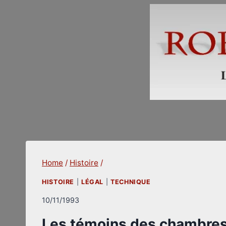
Skip
to
content
Home
/
Histoire
/
HISTOIRE
|
LÉGAL
|
TECHNIQUE
10/11/1993
Les témoins des chambres