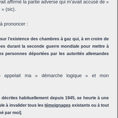
ait affirmé la partie adverse qui m’avait accusé de «
 » (sic).
’à prononcer :
sur l’existence des chambres à gaz qui, à en croire de
isées durant la seconde guerre mondiale pour mettre à
es personnes déportées par les autorités alleman
des
le appelait ma
«
démarche logique » et mon
e décrites habituellement depuis 1945, se heurte à une
ule à invalider tous les
témoignages
existants ou à tout
né par moi].