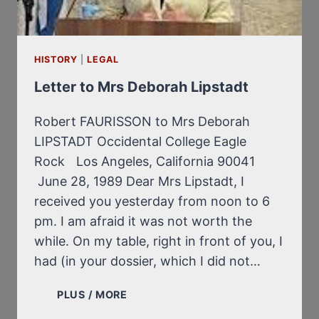
DÉFI
À
L’HOLOCAUST
MEMORIAL
HISTORY
|
LEGAL
MUSEUM
À
Letter to Mrs Deborah Lipstadt
WASHINGTON
Robert FAURISSON to Mrs Deborah
LIPSTADT Occidental College Eagle
Rock Los Angeles, California 90041
June 28, 1989 Dear Mrs Lipstadt, I
received you yesterday from noon to 6
pm. I am afraid it was not worth the
while. On my table, right in front of you, I
had (in your dossier, which I did not…
LETTER
PLUS / MORE
TO