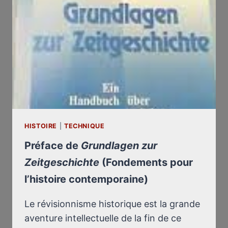
GROWING
CRITIQUE
OF
“TRUTH”
AND
“MEMORY”
BY
GERMAR
RUDOLF
HISTOIRE
|
TECHNIQUE
Préface de
Grundlagen zur
Zeitgeschichte
(Fondements pour
l’histoire contemporaine)
Le révisionnisme historique est la grande
aventure intellectuelle de la fin de ce