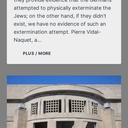
attempted to physically exterminate the
Jews; on the other hand, if they didn’t
exist, we have no evidence of such an
extermination attempt. Pierre Vidal-
Naquet, a…
A
PLUS / MORE
DATE
IN
THE
HISTORY
OF
REVISIONISM:
APRIL
22,
1993
/
THE