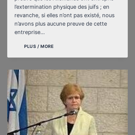
l’extermination physique des juifs ; en
revanche, si elles n’ont pas existé, nous
n’avons plus aucune preuve de cette
entreprise…
UNE
PLUS / MORE
DATE
DANS
L’HISTOIRE
DU
RÉVISIONNISME
:
LE
22
AVRIL
1993
/
UN