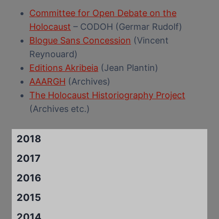
Committee for Open Debate on the
Holocaust
– CODOH (Germar Rudolf)
Blogue Sans Concession
(Vincent
Reynouard)
Editions Akribeia
(Jean Plantin)
AAARGH
(Archives)
The Holocaust Historiography Project
(Archives etc.)
2018
2017
2016
2015
2014