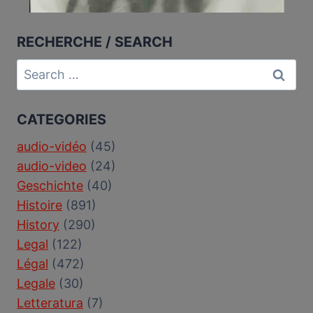
RECHERCHE / SEARCH
Search
for:
CATEGORIES
audio-vidéo
(45)
audio-video
(24)
Geschichte
(40)
Histoire
(891)
History
(290)
Legal
(122)
Légal
(472)
Legale
(30)
Letteratura
(7)