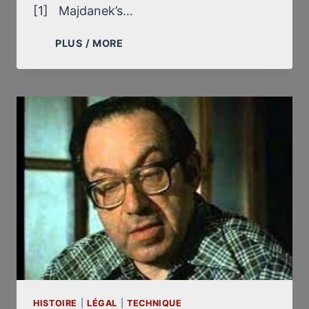
[1] Majdanek’s…
A
PLUS / MORE
REVISIONIST
MONOGRAPH
ON
MAJDANEK
HISTOIRE
|
LÉGAL
|
TECHNIQUE