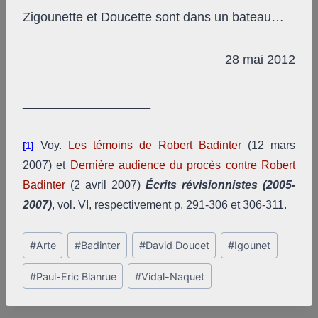
Zigounette et Doucette sont dans un bateau…
28 mai 2012
__________________
Voy.
Les témoins de Robert Badinter
(12 mars
[1]
2007) et
Dernière audience du procès contre Robert
Badinter
(2 avril 2007)
Écrits révisionnistes (2005-
2007)
, vol. VI, respectivement p. 291-306 et 306-311.
Post
#
Arte
#
Badinter
#
David Doucet
#
Igounet
Tags:
#
Paul-Eric Blanrue
#
Vidal-Naquet