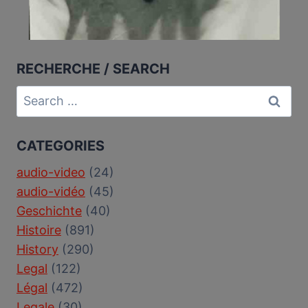
RECHERCHE / SEARCH
Search
for:
CATEGORIES
audio-video
(24)
audio-vidéo
(45)
Geschichte
(40)
Histoire
(891)
History
(290)
Legal
(122)
Légal
(472)
Legale
(30)