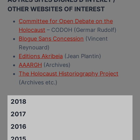
OTHER WEBSITES OF INTEREST
Committee for Open Debate on the
Holocaust
– CODOH (Germar Rudolf)
Blogue Sans Concession
(Vincent
Reynouard)
Editions Akribeia
(Jean Plantin)
AAARGH
(Archives)
The Holocaust Historiography Project
(Archives etc.)
2018
2017
2016
2015