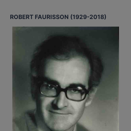
DES
CHAMBRES
ROBERT FAURISSON (1929-2018)
À
GAZ’
OU
‘LA
RUMEUR
D’AUSCHWITZ’”