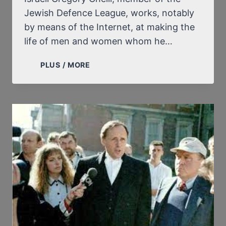
Jewish Defence League, works, notably
by means of the Internet, at making the
life of men and women whom he…
THE
PLUS / MORE
CASE
OF
GREGORY
CHELLI
(ALIAS
ULCAN,
ALIAS
VIOLVOCAL),
OR
THE
FRENCH
POLICE’S
INACTION,
THUS