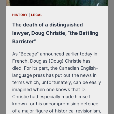
FAR,
IN
HISTORY
|
LEGAL
THE
FACE
The death of a distinguished
OF
lawyer, Doug Christie, “the Battling
A
Barrister”
FORM
OF
JEWISH
As “Bocage” announced earlier today in
TERRORISM
French, Douglas (Doug) Christie has
died. For its part, the Canadian English-
language press has put out the news in
terms which, unfortunately, can be easily
imagined when one knows that D.
Christie had especially made himself
known for his uncompromising defence
of a major figure of historical revisionism,