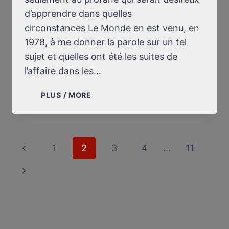
d’apprendre dans quelles
circonstances Le Monde en est venu, en
1978, à me donner la parole sur un tel
sujet et quelles ont été les suites de
l’affaire dans les…
LE
PLUS / MORE
29
DÉCEMBRE
1978,
LE
Page
Previous
1
2
3
4
…
11
MONDE
navigation
PUBLIAIT,
Page
Next
SOUS
MA
Page
SIGNATURE,
“‘LE
PROBLÈME