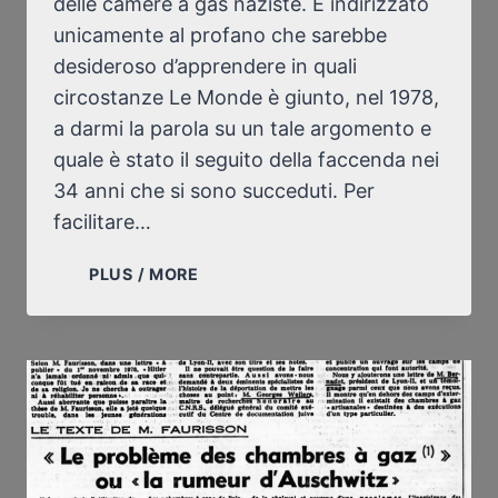
delle camere a gas naziste. È indirizzato
unicamente al profano che sarebbe
desideroso d’apprendere in quali
circostanze Le Monde è giunto, nel 1978,
a darmi la parola su un tale argomento e
quale è stato il seguito della faccenda nei
34 anni che si sono succeduti. Per
facilitare…
IL
PLUS / MORE
29
DICEMBRE
1978,
LE
MONDE
PUBBLICAVA,
SOTTO
LA