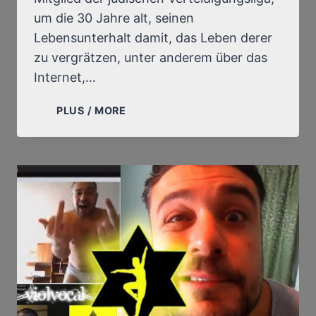
um die 30 Jahre alt, seinen
Lebensunterhalt damit, das Leben derer
zu vergrätzen, unter anderem über das
Internet,…
DER
PLUS / MORE
FALL
GREGORY
CHELLI
(ALIAS
ULCAN,
ALIAS
VIOLVOCAL)
ODER
DIE
UNTÄTIGKEIT,
BISHER,
DER