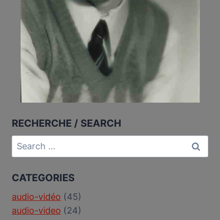
RECHERCHE / SEARCH
Search
for:
CATEGORIES
audio-vidéo
(45)
audio-video
(24)