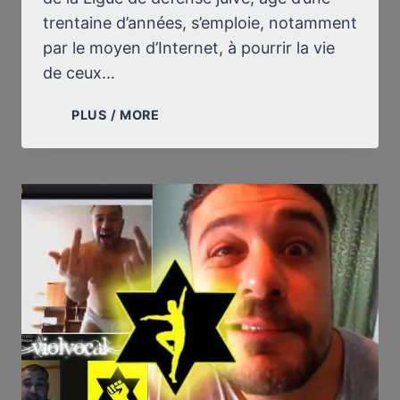
trentaine d’années, s’emploie, notamment
par le moyen d’Internet, à pourrir la vie
de ceux…
L’AFFAIRE
PLUS / MORE
GREGORY
CHELLI
(ALIAS
ULCAN,
ALIAS
VIOLVOCAL)
OU
L’INACTION,
JUSQU’ICI,
DE
LA
POLICE
FRANÇAISE
DEVANT