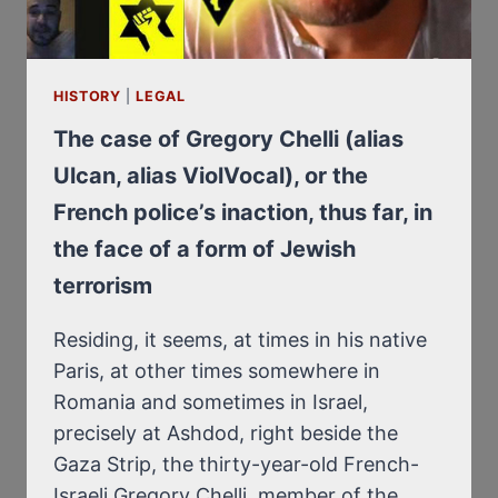
FRANZÖSISCHEN
POLIZEI
VOR
EINER
HISTORY
|
LEGAL
FORM
DES
The case of Gregory Chelli (alias
JÜDISCHEN
Ulcan, alias ViolVocal), or the
TERRORISMUS
French police’s inaction, thus far, in
the face of a form of Jewish
terrorism
Residing, it seems, at times in his native
Paris, at other times somewhere in
Romania and sometimes in Israel,
precisely at Ashdod, right beside the
Gaza Strip, the thirty-year-old French-
Israeli Gregory Chelli, member of the