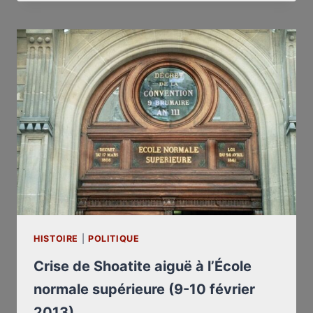
D’UN
GRAND
AVOCAT,
DOUG
CHRISTIE,
“THE
BATTLING
BARRISTER”
HISTOIRE
|
POLITIQUE
Crise de Shoatite aiguë à l’École
normale supérieure (9-10 février
2013)