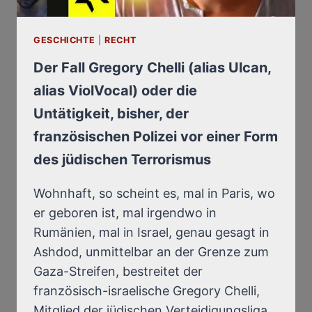
UNE
FORME
GESCHICHTE
|
RECHT
DE
TERRORISME
Der Fall Gregory Chelli (alias Ulcan,
JUIF
alias ViolVocal) oder die
Untätigkeit, bisher, der
französischen Polizei vor einer Form
des jüdischen Terrorismus
Wohnhaft, so scheint es, mal in Paris, wo
er geboren ist, mal irgendwo in
Rumänien, mal in Israel, genau gesagt in
Ashdod, unmittelbar an der Grenze zum
Gaza-Streifen, bestreitet der
französisch-israelische Gregory Chelli,
Mitglied der jüdischen Verteidigungsliga,