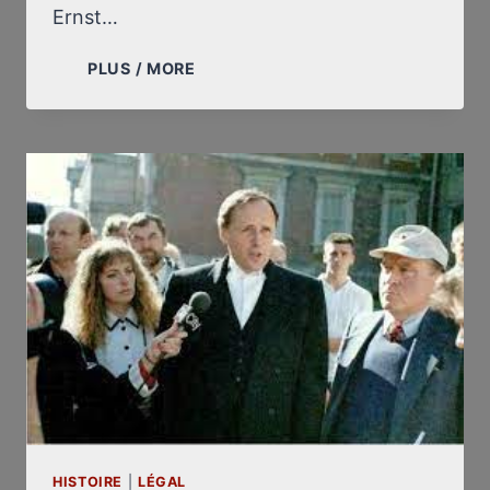
Ernst…
THE
PLUS / MORE
DEATH
OF
A
DISTINGUISHED
LAWYER,
DOUG
CHRISTIE,
“THE
BATTLING
BARRISTER”
HISTOIRE
|
LÉGAL