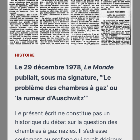
MIA
FIRMA,
“’IL
PROBLEMA
DELLE
CAMERE
A
GAS’
HISTOIRE
O
‘LA
Le 29 décembre 1978,
Le Monde
DICERIA
publiait, sous ma signature, “‘Le
DI
problème des chambres à gaz’ ou
AUSCHWITZ’”
‘la rumeur d’Auschwitz’”
Le présent écrit ne constitue pas un
historique du débat sur la question des
chambres à gaz nazies. Il s’adresse
seulement au profane qui serait désireux