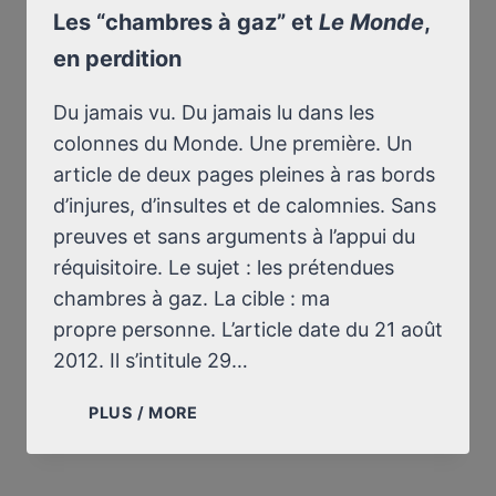
NORMALE
Les “chambres à gaz” et
Le Monde
,
SUPÉRIEURE
en perdition
(9-
10
FÉVRIER
Du jamais vu. Du jamais lu dans les
2013)
colonnes du Monde. Une première. Un
article de deux pages pleines à ras bords
d’injures, d’insultes et de calomnies. Sans
preuves et sans arguments à l’appui du
réquisitoire. Le sujet : les prétendues
chambres à gaz. La cible : ma
propre personne. L’article date du 21 août
2012. Il s’intitule 29…
LES
PLUS / MORE
“CHAMBRES
À
GAZ”