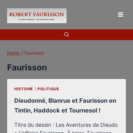
Skip
to
content
Home
/
Faurisson
Faurisson
HISTOIRE
|
POLITIQUE
Dieudonné, Blanrue et Faurisson en
Tintin, Haddock et Tournesol !
Titre du dessin : Les Aventures de Dieudo