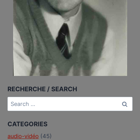
RECHERCHE / SEARCH
Search
for:
CATEGORIES
audio-vidéo
(45)