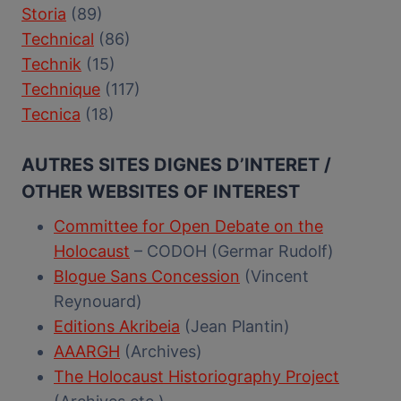
Storia
(89)
Technical
(86)
Technik
(15)
Technique
(117)
Tecnica
(18)
AUTRES SITES DIGNES D’INTERET /
OTHER WEBSITES OF INTEREST
Committee for Open Debate on the
Holocaust
– CODOH (Germar Rudolf)
Blogue Sans Concession
(Vincent
Reynouard)
Editions Akribeia
(Jean Plantin)
AAARGH
(Archives)
The Holocaust Historiography Project