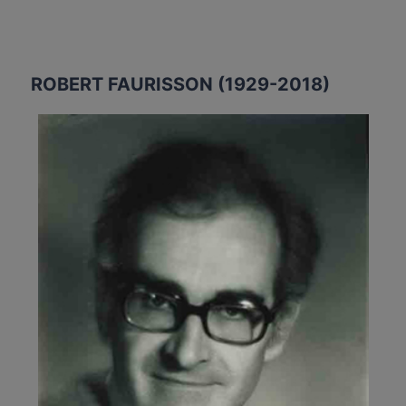
UNE
LOI
DU
ROBERT FAURISSON (1929-2018)
DICTATEUR
TRUJILLO
(1955)