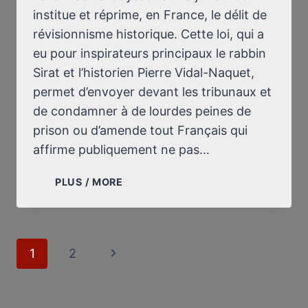
institue et réprime, en France, le délit de
révisionnisme historique. Cette loi, qui a
eu pour inspirateurs principaux le rabbin
Sirat et l’historien Pierre Vidal-Naquet,
permet d’envoyer devant les tribunaux et
de condamner à de lourdes peines de
prison ou d’amende tout Français qui
affirme publiquement ne pas…
LA
PLUS / MORE
LOI
FABIUS-
GAYSSOT
(1990)
Page
1
2
Next
AVAIT
navigation
UN
Page
PRÉCÉDENT
: