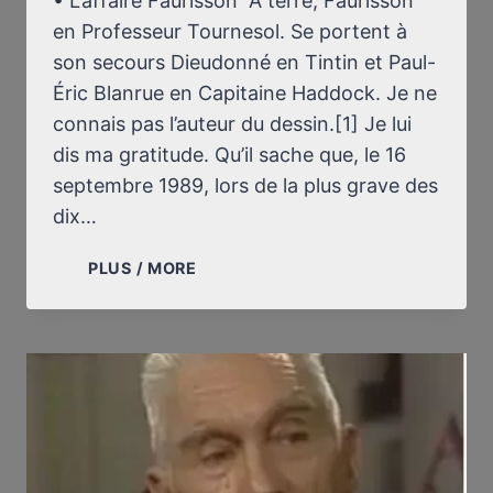
• L’affaire Faurisson À terre, Faurisson
en Professeur Tournesol. Se portent à
son secours Dieudonné en Tintin et Paul-
Éric Blanrue en Capitaine Haddock. Je ne
connais pas l’auteur du dessin.[1] Je lui
dis ma gratitude. Qu’il sache que, le 16
septembre 1989, lors de la plus grave des
dix…
DIEUDONNÉ,
PLUS / MORE
BLANRUE
ET
FAURISSON
EN
TINTIN,
HADDOCK
ET
TOURNESOL
!