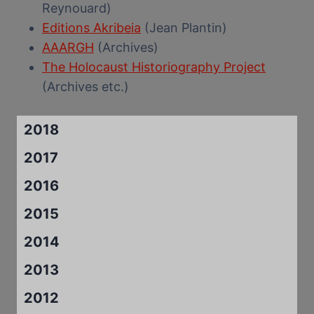
Reynouard)
Editions Akribeia
(Jean Plantin)
AAARGH
(Archives)
The Holocaust Historiography Project
(Archives etc.)
2018
2017
2016
2015
2014
2013
2012