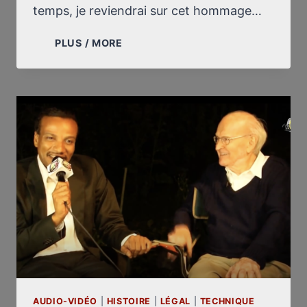
temps, je reviendrai sur cet hommage…
IL
PLUS / MORE
Y
A
28
ANS,
LA
LIBERTÉ
D’EXPRESSION
ÉTAIT
ASSASSINÉE
EN
FRANCE
(VIDÉO)
AUDIO-VIDÉO
|
HISTOIRE
|
LÉGAL
|
TECHNIQUE