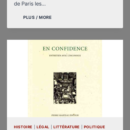
de Paris les…
MISE
PLUS / MORE
EN
GARDE
À
PROPOS
DE
L’AFFAIRE
BADINTER
HISTOIRE
|
LÉGAL
|
LITTÉRATURE
|
POLITIQUE