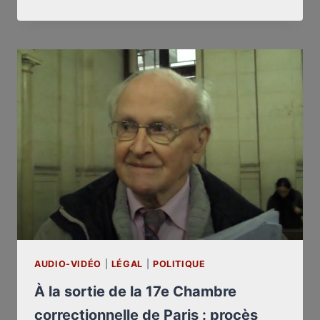
“META
TOUR”
AVEC
PATRICK
D’HONDT
(VIDÉO)
AUDIO-VIDÉO
|
LÉGAL
|
POLITIQUE
À la sortie de la 17e Chambre
correctionnelle de Paris : procès