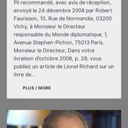
Pli recommandé, avec avis de réception,
2)
envoyé le 24 décembre 2008 par Robert
Faurisson, 10, Rue de Normandie, 03200
Vichy, à Monsieur le Directeur
responsable du Monde diplomatique, 1,
Avenue Stephen-Pichon, 75013 Paris.
Monsieur le Directeur, Dans votre
livraison d’octobre 2008, p. 29, vous
publiez un article de Lionel Richard sur un
livre de…
DROIT
PLUS / MORE
DE
RÉPONSE
AU
MONDE
DIPLOMATIQUE