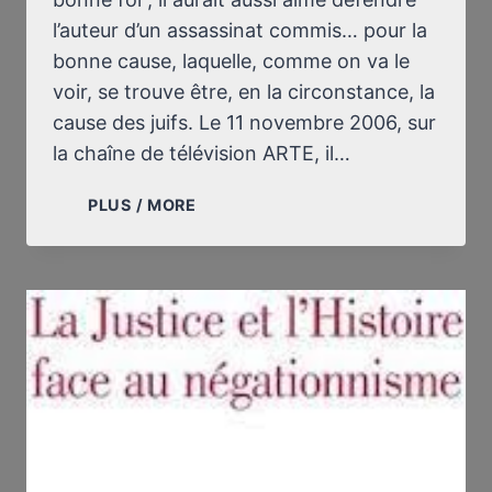
l’auteur d’un assassinat commis… pour la
bonne cause, laquelle, comme on va le
voir, se trouve être, en la circonstance, la
cause des juifs. Le 11 novembre 2006, sur
la chaîne de télévision ARTE, il…
QUAND
PLUS / MORE
ROBERT
BADINTER
RÊVE
DE
DÉFENDRE
L’AUTEUR
D’UN
ASSASSINAT
COMMIS…
POUR
LA