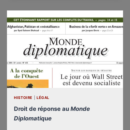
SORTIE
DE
LA
17E
CHAMBRE
CORRECTIONNELLE
DE
PARIS
:
PROCÈS
CONTRE
LA
JOURNALISTE
ARIANE
CHEMIN
HISTOIRE
|
LÉGAL
ET
LE
Droit de réponse au
Monde
MONDE
Diplomatique
(VIDÉO
N°