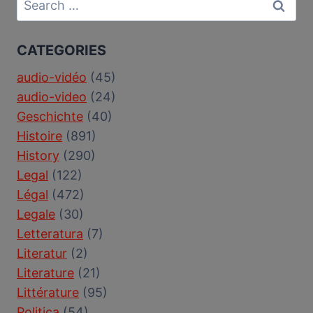
for:
CATEGORIES
audio-vidéo
(45)
audio-video
(24)
Geschichte
(40)
Histoire
(891)
History
(290)
Legal
(122)
Légal
(472)
Legale
(30)
Letteratura
(7)
Literatur
(2)
Literature
(21)
Littérature
(95)
Politica
(54)