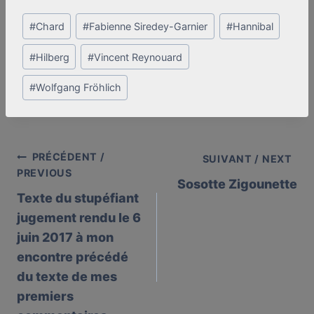
Post
#
Chard
#
Fabienne Siredey-Garnier
#
Hannibal
Tags:
#
Hilberg
#
Vincent Reynouard
#
Wolfgang Fröhlich
PRÉCÉDENT /
Post
SUIVANT / NEXT
PREVIOUS
Sosotte Zigounette
navigation
Texte du stupéfiant
jugement rendu le 6
juin 2017 à mon
encontre précédé
du texte de mes
premiers