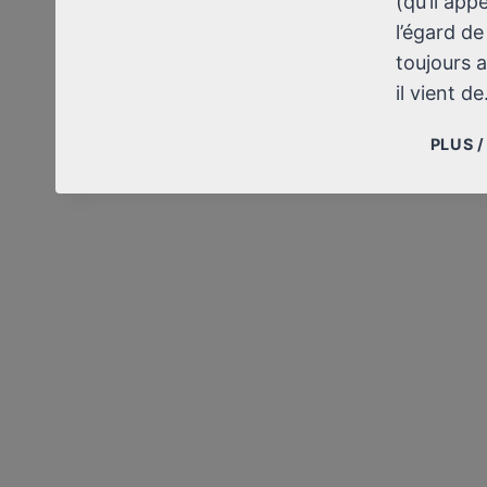
(qu’il app
l’égard de
toujours a
il vient d
PLUS 