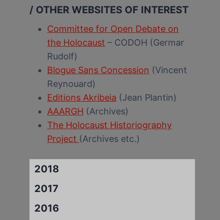
/ OTHER WEBSITES OF INTEREST
Committee for Open Debate on
the Holocaust
– CODOH (Germar
Rudolf)
Blogue Sans Concession
(Vincent
Reynouard)
Editions Akribeia
(Jean Plantin)
AAARGH
(Archives)
The Holocaust Historiography
Project
(Archives etc.)
2018
2017
2016