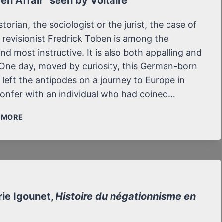
en Affair” seen by Voltaire
DES
“CHAMBRES
storian, the sociologist or the jurist, the case of
À
n revisionist Fredrick Toben is among the
GAZ”
nd most instructive. It is also both appalling and
One day, moved by curiosity, this German-born
 left the antipodes on a journey to Europe in
confer with an individual who had coined…
THE
/ MORE
“TOBEN
AFFAIR”
SEEN
BY
VOLTAIRE
rie Igounet,
Histoire du négationnisme en