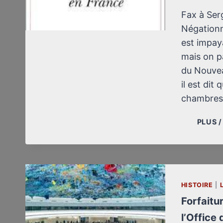
Fax à Ser
Négationn
est impay
mais on p
du Nouvea
il est dit
chambres
PLUS 
HISTOIRE
|
Forfaitu
l’Office