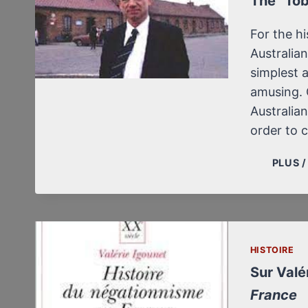
The “Tob
For the hi
Australia
simplest a
amusing. 
Australian
order to 
PLUS 
HISTOIRE
Sur Valé
France