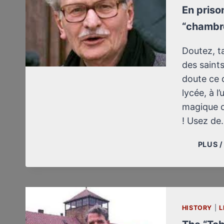
En priso
“chambr
Doutez, ta
des saint
doute ce 
lycée, à l
magique c
! Usez de
PLUS 
HISTORY
|
L