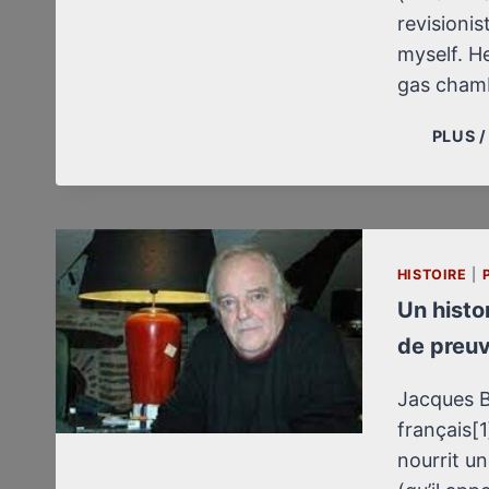
revisionis
myself. H
gas cham
PLUS 
HISTOIRE
|
Un histo
de preuv
Jacques B
français[1
nourrit un