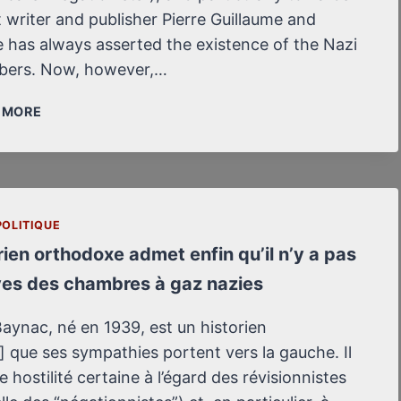
t writer and publisher Pierre Guillaume and
e has always asserted the existence of the Nazi
bers. Now, however,…
AN
/ MORE
ORTHODOX
HISTORIAN
FINALLY
ACKNOWLEDGES:
THERE
POLITIQUE
IS
rien orthodoxe admet enfin qu’il n’y a pas
NO
EVIDENCE
es des chambres à gaz nazies
FOR
THE
aynac, né en 1939, est un historien
NAZI
] que ses sympathies portent vers la gauche. Il
GAS
e hostilité certaine à l’égard des révisionnistes
CHAMBERS