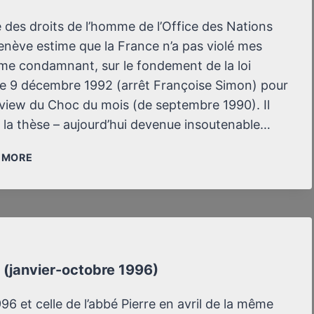
 des droits de l’homme de l’Office des Nations
enève estime que la France n’a pas violé mes
 me condamnant, sur le fondement de la loi
le 9 décembre 1992 (arrêt Françoise Simon) pour
view du Choc du mois (de septembre 1990). Il
 la thèse – aujourd’hui devenue insoutenable…
FORFAITURE
/ MORE
DU
COMITÉ
DES
DROITS
DE
L’HOMME
e (janvier-octobre 1996)
DE
L’OFFICE
DES
6 et celle de l’abbé Pierre en avril de la même