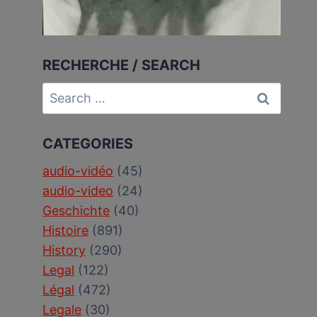
RECHERCHE / SEARCH
Search
for:
CATEGORIES
audio-vidéo
(45)
audio-video
(24)
Geschichte
(40)
Histoire
(891)
History
(290)
Legal
(122)
Légal
(472)
Legale
(30)