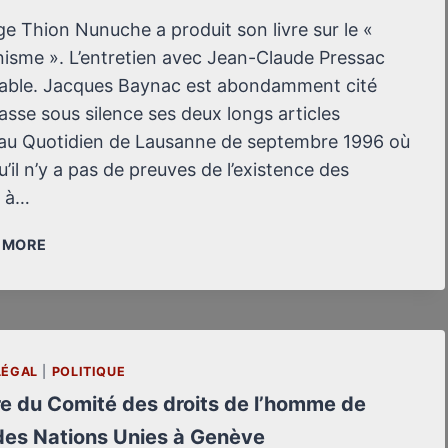
ge Thion Nunuche a produit son livre sur le «
isme ». L’entretien avec Jean-Claude Pressac
able. Jacques Baynac est abondamment cité
asse sous silence ses deux longs articles
u Quotidien de Lausanne de septembre 1996 où
 qu’il n’y a pas de preuves de l’existence des
 à…
SUR
/ MORE
VALÉRIE
IGOUNET,
HISTOIRE
DU
NÉGATIONNISME
LÉGAL
|
POLITIQUE
EN
re du Comité des droits de l’homme de
FRANCE
 des Nations Unies à Genève