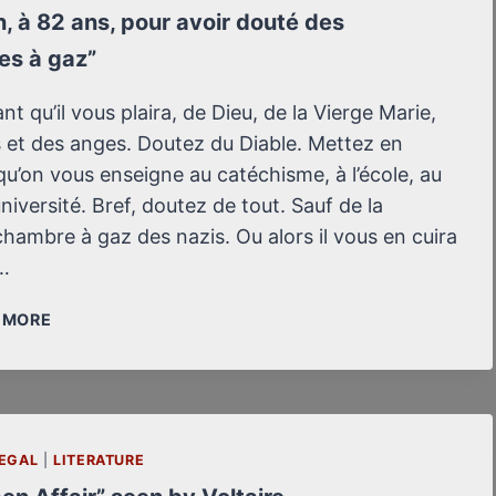
n, à 82 ans, pour avoir douté des
es à gaz”
nt qu’il vous plaira, de Dieu, de la Vierge Marie,
s et des anges. Doutez du Diable. Mettez en
qu’on vous enseigne au catéchisme, à l’école, au
’université. Bref, doutez de tout. Sauf de la
hambre à gaz des nazis. Ou alors il vous en cuira
…
EN
/ MORE
PRISON,
À
82
ANS,
POUR
EGAL
|
LITERATURE
AVOIR
DOUTÉ