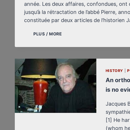
année. Les deux affaires, confondues, ont
jusqu’à la rétractation de l’abbé Pierre, ann
constituée par deux articles de l’historien
BILAN
PLUS / MORE
DE
L’AFFAIRE
GARAUDY-
ABBÉ
PIERRE
HISTORY
|
P
(JANVIER-
An ortho
OCTOBRE
1996)
is no ev
Jacques B
sympathies
[1] He har
(whom he 