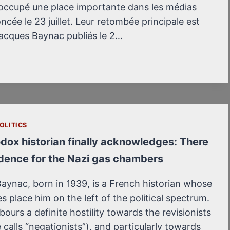
NATIONS
 occupé une place importante dans les médias
UNIES
oncée le 23 juillet. Leur retombée principale est
À
 Jacques Baynac publiés le 2…
GENÈVE
OLITICS
dox historian finally acknowledges: There
idence for the Nazi gas chambers
aynac, born in 1939, is a French historian whose
 place him on the left of the political spectrum.
bours a definite hostility towards the revisionists
calls “negationists”), and particularly towards