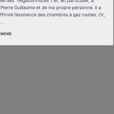
elle des “négationnistes”) et, en particulier, à
 Pierre Guillaume et de ma propre personne. Il a
ffirmé l’existence des chambres à gaz nazies. Or,
e…
UN
/ MORE
HISTORIEN
ORTHODOXE
ADMET
ENFIN
QU’IL
N’Y
A
PAS
DE
PREUVES
DES
CHAMBRES
À