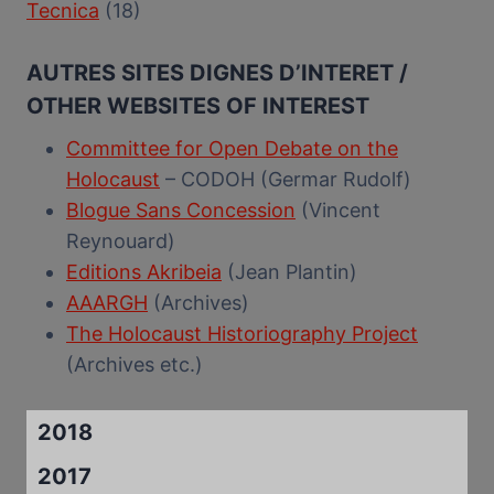
Tecnica
(18)
AUTRES SITES DIGNES D’INTERET /
OTHER WEBSITES OF INTEREST
Committee for Open Debate on the
Holocaust
– CODOH (Germar Rudolf)
Blogue Sans Concession
(Vincent
Reynouard)
Editions Akribeia
(Jean Plantin)
AAARGH
(Archives)
The Holocaust Historiography Project
(Archives etc.)
2018
2017