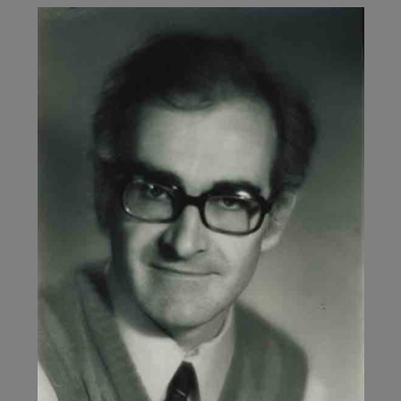
LEAGUE
AGAINST
THE
DEFAMATION
OF
REVISIONISTS