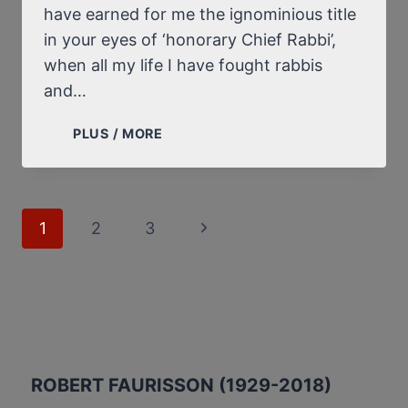
DIFFAMATION
have earned for me the ignominious title
DES
in your eyes of ‘honorary Chief Rabbi’,
RÉVISIONNISTES
when all my life I have fought rabbis
and…
TO
PLUS / MORE
MICHAEL
HOFFMAN,
ONCE
AGAIN,
Page
1
2
3
Next
ON
navigation
THE
Page
SUBJECT
OF
HORST
MAHLER’S
FOUNDING
ROBERT FAURISSON (1929-2018)
OF
A