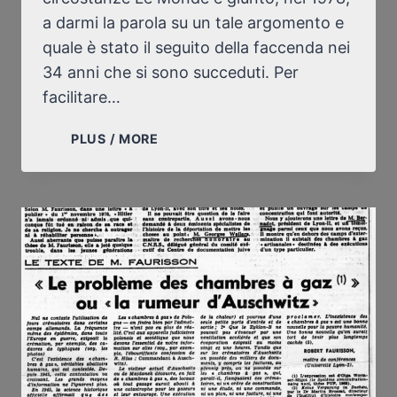
a darmi la parola su un tale argomento e
quale è stato il seguito della faccenda nei
34 anni che si sono succeduti. Per
facilitare…
IL
PLUS / MORE
29
DICEMBRE
1978,
LE
MONDE
PUBBLICAVA,
SOTTO
LA
MIA
FIRMA,
“’IL
PROBLEMA