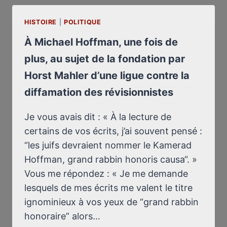
D’USER
HISTOIRE
|
POLITIQUE
DU
TRIBUNAL
À Michael Hoffman, une fois de
COMME
plus, au sujet de la fondation par
D’UNE
TRIBUNE
Horst Mahler d’une ligue contre la
diffamation des révisionnistes
Je vous avais dit : « À la lecture de
certains de vos écrits, j’ai souvent pensé :
“les juifs devraient nommer le Kamerad
Hoffman, grand rabbin honoris causa“. »
Vous me répondez : « Je me demande
lesquels de mes écrits me valent le titre
ignominieux à vos yeux de “grand rabbin
honoraire” alors…