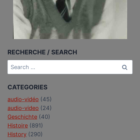
RECHERCHE / SEARCH
Search
for:
CATEGORIES
audio-vidéo
(45)
audio-video
(24)
Geschichte
(40)
Histoire
(891)
History
(290)