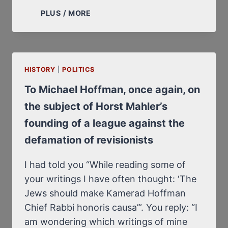
À
PLUS / MORE
MICHAEL
HOFFMAN,
UNE
FOIS
HISTORY
|
POLITICS
DE
PLUS,
To Michael Hoffman, once again, on
AU
the subject of Horst Mahler’s
SUJET
DE
founding of a league against the
LA
defamation of revisionists
FONDATION
PAR
I had told you “While reading some of
HORST
MAHLER
your writings I have often thought: ‘The
D’UNE
Jews should make Kamerad Hoffman
LIGUE
Chief Rabbi honoris causa’”. You reply: “I
CONTRE
am wondering which writings of mine
LA