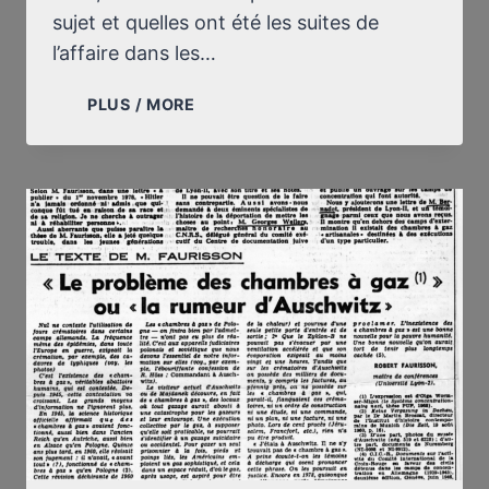
sujet et quelles ont été les suites de
l’affaire dans les…
LE
PLUS / MORE
29
DÉCEMBRE
1978,
LE
MONDE
PUBLIAIT,
SOUS
MA
SIGNATURE,
“‘LE
PROBLÈME
DES
CHAMBRES
À
GAZ’