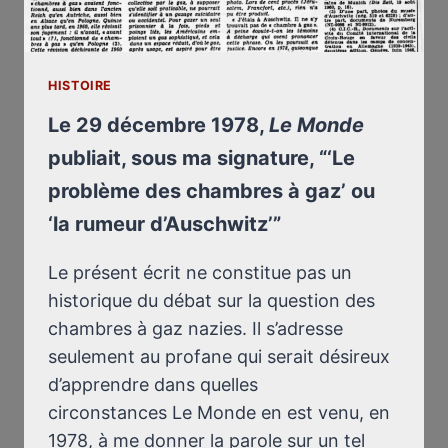
DELLE
CAMERE
A
GAS’
HISTOIRE
O
‘LA
Le 29 décembre 1978,
Le Monde
DICERIA
publiait, sous ma signature, “‘Le
DI
problème des chambres à gaz’ ou
AUSCHWITZ’”
‘la rumeur d’Auschwitz’”
Le présent écrit ne constitue pas un
historique du débat sur la question des
chambres à gaz nazies. Il s’adresse
seulement au profane qui serait désireux
d’apprendre dans quelles
circonstances Le Monde en est venu, en
1978, à me donner la parole sur un tel