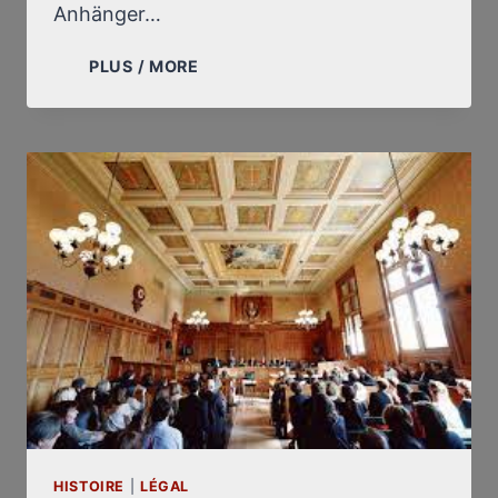
Anhänger…
DIE
PLUS / MORE
SIEGE
DES
REVISIONISMUS
(FORTSETZUNG)
HISTOIRE
|
LÉGAL