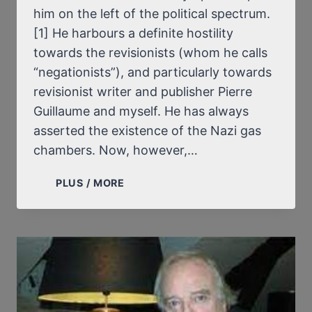
him on the left of the political spectrum.
[1] He harbours a definite hostility
towards the revisionists (whom he calls
“negationists”), and particularly towards
revisionist writer and publisher Pierre
Guillaume and myself. He has always
asserted the existence of the Nazi gas
chambers. Now, however,…
AN
PLUS / MORE
ORTHODOX
HISTORIAN
FINALLY
ACKNOWLEDGES:
THERE
IS
NO
EVIDENCE