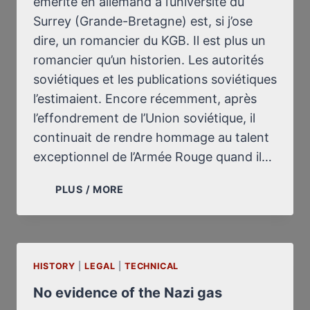
émérite en allemand à l’université du
Surrey (Grande-Bretagne) est, si j’ose
dire, un romancier du KGB. Il est plus un
romancier qu’un historien. Les autorités
soviétiques et les publications soviétiques
l’estimaient. Encore récemment, après
l’effondrement de l’Union soviétique, il
continuait de rendre hommage au talent
exceptionnel de l’Armée Rouge quand il…
UN
PLUS / MORE
ROMANCIER
DU
KGB
:
HISTORY
|
LEGAL
|
L’HISTORIEN
TECHNICAL
GERALD
No evidence of the Nazi gas
FLEMING