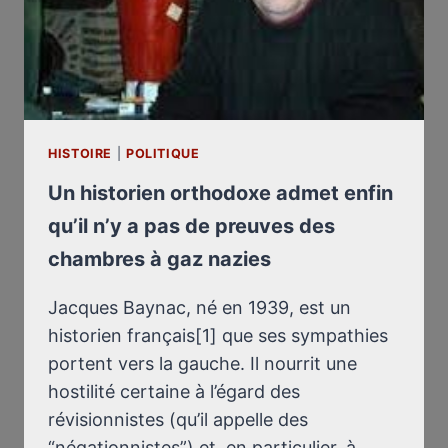
ÜR D
IE N
AZI-G
ASKAMMERN G
IBT
HISTOIRE
|
POLITIQUE
Un historien orthodoxe admet enfin
qu’il n’y a pas de preuves des
chambres à gaz nazies
Jacques Baynac, né en 1939, est un
historien français[1] que ses sympathies
portent vers la gauche. Il nourrit une
hostilité certaine à l’égard des
révisionnistes (qu’il appelle des
“négationnistes”) et, en particulier, à