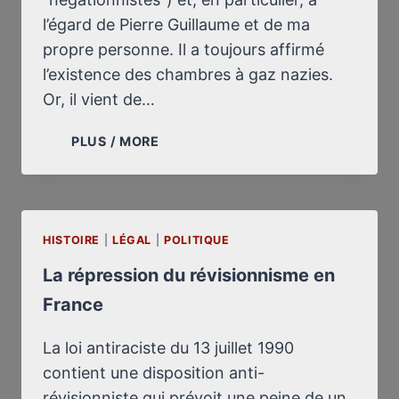
l’égard de Pierre Guillaume et de ma
propre personne. Il a toujours affirmé
l’existence des chambres à gaz nazies.
Or, il vient de…
UN
PLUS / MORE
HISTORIEN
ORTHODOXE
ADMET
ENFIN
HISTOIRE
|
LÉGAL
|
QU’IL
POLITIQUE
N’Y
La répression du révisionnisme en
A
France
PAS
DE
PREUVES
La loi antiraciste du 13 juillet 1990
DES
contient une disposition anti-
CHAMBRES
révisionniste qui prévoit une peine de un