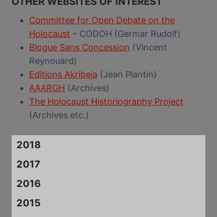
OTHER WEBSITES OF INTEREST
Committee for Open Debate on the
Holocaust
– CODOH (Germar Rudolf)
Blogue Sans Concession
(Vincent
Reynouard)
Editions Akribeia
(Jean Plantin)
AAARGH
(Archives)
The Holocaust Historiography Project
(Archives etc.)
2018
2017
2016
2015