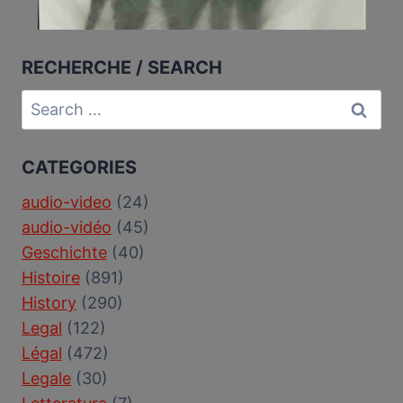
RECHERCHE / SEARCH
Search
for:
CATEGORIES
audio-video
(24)
audio-vidéo
(45)
Geschichte
(40)
Histoire
(891)
History
(290)
Legal
(122)
Légal
(472)
Legale
(30)