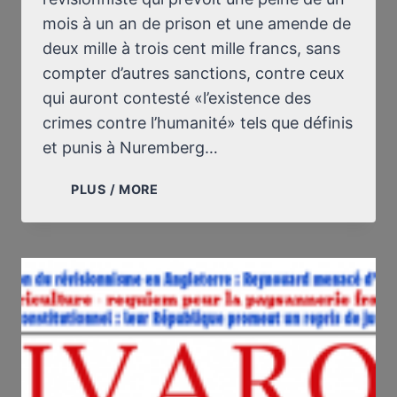
À
mois à un an de prison et une amende de
GAZ
deux mille à trois cent mille francs, sans
NAZIES
compter d’autres sanctions, contre ceux
qui auront contesté «l’existence des
crimes contre l’humanité» tels que définis
et punis à Nuremberg…
LA
PLUS / MORE
RÉPRESSION
DU
RÉVISIONNISME
EN
FRANCE