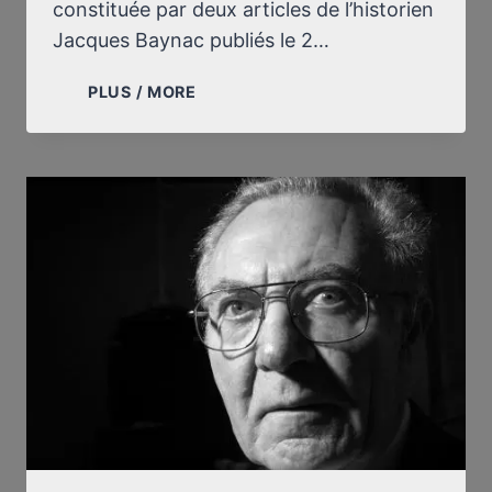
constituée par deux articles de l’historien
Jacques Baynac publiés le 2…
BILAN
PLUS / MORE
DE
L’AFFAIRE
GARAUDY-
ABBÉ
PIERRE
(JANVIER-
OCTOBRE
1996)