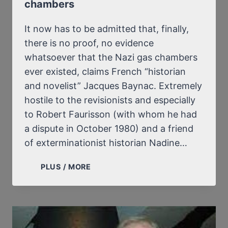
chambers
It now has to be admitted that, finally,
there is no proof, no evidence
whatsoever that the Nazi gas chambers
ever existed, claims French “historian
and novelist” Jacques Baynac. Extremely
hostile to the revisionists and especially
to Robert Faurisson (with whom he had
a dispute in October 1980) and a friend
of exterminationist historian Nadine…
NO
PLUS / MORE
EVIDENCE
OF
THE
NAZI
GAS