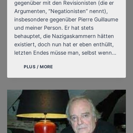
gegenüber mit den Revisionisten (die er
Argumenten, “Negationisten” nennt),
insbesondere gegenüber Pierre Guillaume
und meiner Person. Er hat stets
behauptet, die Nazigaskammern hätten
existiert, doch nun hat er eben enthüllt,
letzten Endes müsse man, selbst wenn…
EIN
PLUS / MORE
ORTHODOXER
HISTORIKER
RÄUMT
ENDLICH
EIN,
DASS E
S K
EINE B
EWEISE F