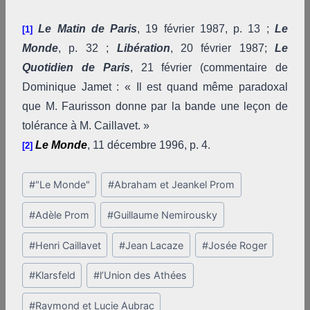
Le Matin de Paris
, 19 février 1987, p. 13 ;
Le
[1]
Monde
, p. 32 ;
Libération
, 20 février 1987;
Le
Quotidien de Paris
, 21 février (commentaire de
Dominique Jamet : « Il est quand même paradoxal
que M. Faurisson donne par la bande une leçon de
tolérance à M. Caillavet. »
Le Monde
, 11 décembre 1996, p. 4.
[2]
Post
#
"Le Monde"
#
Abraham et Jeankel Prom
Tags:
#
Adèle Prom
#
Guillaume Nemirousky
#
Henri Caillavet
#
Jean Lacaze
#
Josée Roger
#
Klarsfeld
#
l’Union des Athées
#
Raymond et Lucie Aubrac