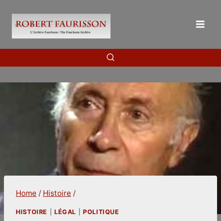
Skip
to
content
Home
/
Histoire
/
HISTOIRE
|
LÉGAL
|
POLITIQUE