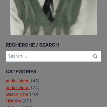
RECHERCHE / SEARCH
Search
for:
CATEGORIES
audio-vidéo
(45)
audio-video
(24)
Geschichte
(40)
Histoire
(891)