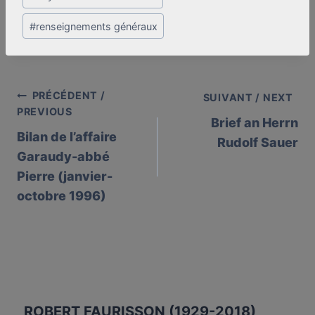
#
renseignements généraux
PRÉCÉDENT /
Post
SUIVANT / NEXT
PREVIOUS
Brief an Herrn
navigation
Bilan de l’affaire
Rudolf Sauer
Garaudy-abbé
Pierre (janvier-
octobre 1996)
ROBERT FAURISSON (1929-2018)