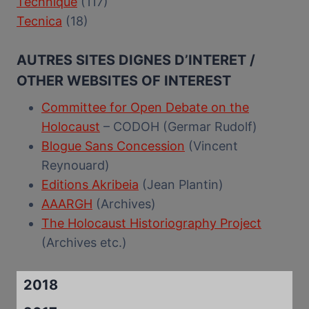
Technique
(117)
Tecnica
(18)
AUTRES SITES DIGNES D’INTERET /
OTHER WEBSITES OF INTEREST
Committee for Open Debate on the
Holocaust
– CODOH (Germar Rudolf)
Blogue Sans Concession
(Vincent
Reynouard)
Editions Akribeia
(Jean Plantin)
AAARGH
(Archives)
The Holocaust Historiography Project
(Archives etc.)
2018