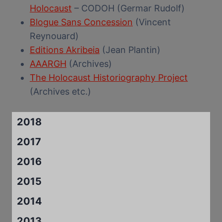
Holocaust
– CODOH (Germar Rudolf)
Blogue Sans Concession
(Vincent
Reynouard)
Editions Akribeia
(Jean Plantin)
AAARGH
(Archives)
The Holocaust Historiography Project
(Archives etc.)
2018
2017
2016
2015
2014
2013