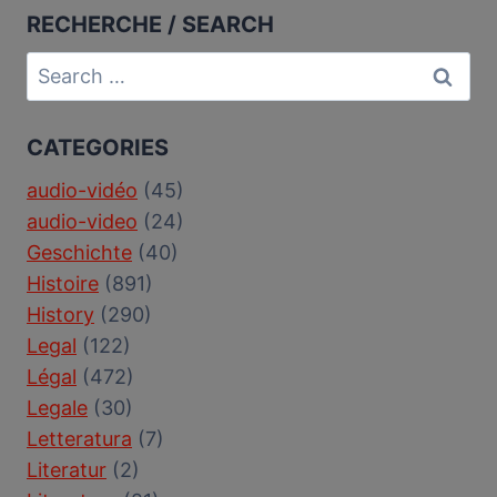
RECHERCHE / SEARCH
Search
for:
CATEGORIES
audio-vidéo
(45)
audio-video
(24)
Geschichte
(40)
Histoire
(891)
History
(290)
Legal
(122)
Légal
(472)
Legale
(30)
Letteratura
(7)
Literatur
(2)