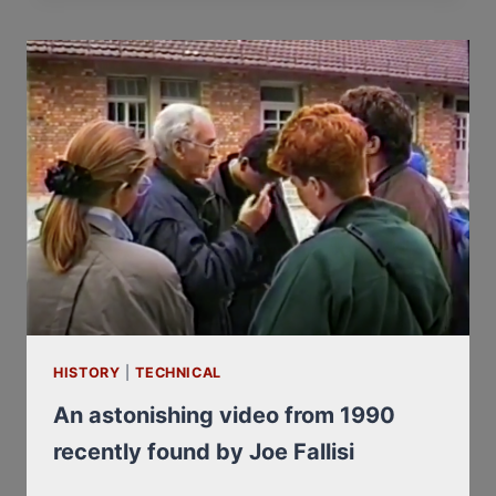
AND
REMARKABLE
TESTIMONY
BY
ERNST
ZÜNDEL
HISTORY
|
TECHNICAL
An astonishing video from 1990
recently found by Joe Fallisi