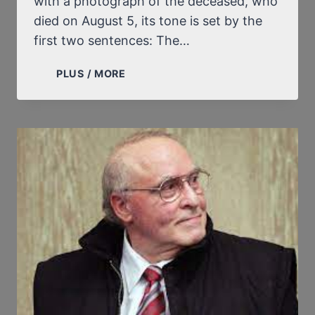
with a photograph of the deceased, who
died on August 5, its tone is set by the
first two sentences: The…
THE
PLUS / MORE
SLANTED
FRENCH
NEWSPAPER
LE
MONDE
ANNOUNCES
THE
DEATH
OF
ERNST
ZÜNDEL