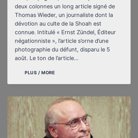
deux colonnes un long article signé de
Thomas Wieder, un journaliste dont la
dévotion au culte de la Shoah est
connue. Intitulé « Ernst Zündel, Éditeur
négationniste », l’article s’orne d’une
photographie du défunt, disparu le 5
août. Le ton de l’article…
LE
PLUS / MORE
MONDE,
JOURNAL
OBLIQUE,
ANNONCE
LA
MORT
D’ERNST
ZÜNDEL