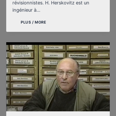
révisionnistes. H. Herskovitz est un
ingénieur à…
UN
PLUS / MORE
JUIF
AMÉRICAIN
DÉNONCE
LA
PERSÉCUTION
SUBIE
PAR
ALISON
CHABLOZ
ET
MONIKA
SCHAEFER