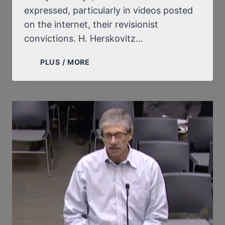
expressed, particularly in videos posted
on the internet, their revisionist
convictions. H. Herskovitz…
AN
PLUS / MORE
AMERICAN
JEW
DENOUNCES
THE
PERSECUTION
SUFFERED
BY
ALISON
CHABLOZ
AND
MONIKA
SCHAEFER