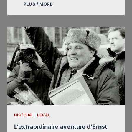
UNE
PLUS / MORE
STUPÉFIANTE
VIDÉO
DE
1990
RETROUVÉE
PAR
JOE
FALLISI
HISTOIRE
|
LÉGAL
L’extraordinaire aventure d’Ernst