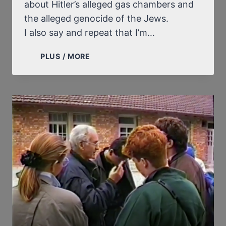
about Hitler’s alleged gas chambers and
the alleged genocide of the Jews.
I also say and repeat that I’m…
AN
PLUS / MORE
ASTONISHING
VIDEO
FROM
1990
RECENTLY
FOUND
BY
JOE
FALLISI