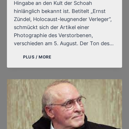
Hingabe an den Kult der Schoah
hinlänglich bekannt ist. Betitelt „Ernst
Zündel, Holocaust-leugnender Verleger“,
schmückt sich der Artikel einer
Photographie des Verstorbenen,
verschieden am 5. August. Der Ton des…
LE
PLUS / MORE
MONDE,
PSEUDO-
OBJEKTIVE
ZEITUNG,
VERKÜNDET
DIE
NACHRICHT
DES
TODES
VON
ERNST