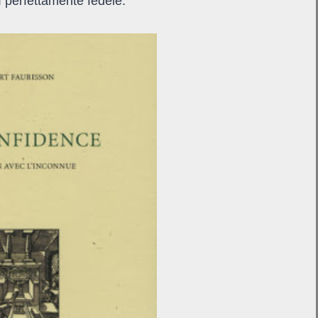
ì perfettamente fedele.