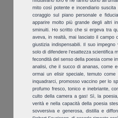
rifiutavano loro e ne fanno dono all’uman
mito così potente e incendiario suscita
coraggio sul piano personale e fiduci
apparire molto più grande degli altri in
sminuiti. Ho scritto che si ergeva
tra
q
aveva, in realtà, mai lasciato il campo 
giustizia indispensabili. Il suo impegno
solo di difendere l’esattezza scientifica
fecondità del senso della poesia come im
analisi, che il succo di ananas, come es
ormai un elisir speciale, temuto come
inquadrarci, promosso vaccino per lo sp
profumo fresco, tonico e inebriante, con
culto della camera a gas! Sì, la poesia,
verità e nella capacità della poesia ste
sovversiva e generosa, distilla e diffon