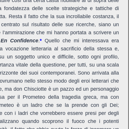
tituire così una certa casta nobiliare al di sopra delle
 fondatezza delle scelte strategiche e tattiche di
a. Resta il fatto che la sua incrollabile costanza, il
entrato sul risultato delle sue ricerche, siano un
 l’ammirazione che mi hanno portata a scrivere un
o
En Confidence
.
*
Quello che mi interessava era
vocazione letteraria al sacrificio della stessa e,
su un soggetto unico e difficile, sotto ogni profilo,
rtanza vitale della questione
, per tutti, su una scala
orizzonte dei suoi contemporanei. Sono arrivata alla
ovrumano nello stesso modo degli eroi letterari che
te, ma don Chisciotte è un pazzo ed un personaggio
ensa per il Prometeo della tragedia greca, ma con
Prometeo è un ladro che se la prende con gli Dei;
con i ladri che vorrebbero essere presi per degli
ealizzano quando scoprono il fuoco che i potenti