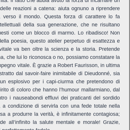
ità. Il fatto che abbia avuto la forza di incarnare un
 delle reazioni a catena: aiuta ognuno a riprendere
a verso il mondo. Questa forza di carattere lo fa
tellettuali della sua generazione, che ne risultano
uesti come un blocco di marmo. Lo ribadisco! Non
della poesia, questo atelier perpetuo di esattezza e
 vitale va ben oltre la scienza e la storia. Pretende
 ma, che lui lo riconosca o no, possiamo constatare la
pegno vitale. È grazie a Robert Faurisson, in ultima
tratto dal savoir-faire inimitabile di Dieudonné, sia
 un esplosivo per i capi-ciurma che pretendono di
irito di coloro che hanno l’humour mallarmiano, dal
tro i nauseabondi effluvi dei praticanti del sordido
 a condizione di servirla con una fede totale nella
ssa a produrre la verità, è infinitamente contagiosa;
de all’infinito la salute mentale e morale! Grazie,