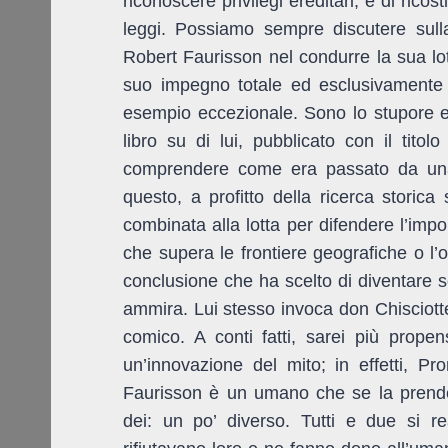
riconoscere privilegi ereditari, e di ricos
leggi. Possiamo sempre discutere sulla
Robert Faurisson nel condurre la sua lott
suo impegno totale ed esclusivamente c
esempio eccezionale. Sono lo stupore e
libro su di lui, pubblicato con il titol
comprendere come
era passato da una 
questo, a profitto della ricerca storica 
combinata alla lotta per difendere l’impo
che supera le frontiere geografiche o l’
conclusione che ha scelto di diventare s
ammira. Lui stesso invoca don Chisciot
comico. A conti fatti, sarei più prop
un’innovazione del mito; in effetti, 
Faurisson è un umano che se la prende 
dei
: un po’ diverso. Tutti e due si r