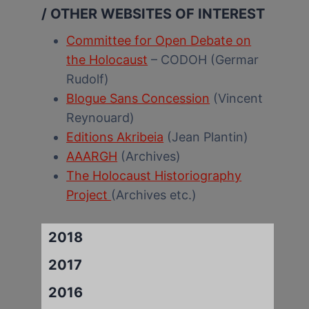
/ OTHER WEBSITES OF INTEREST
Committee for Open Debate on
the Holocaust
– CODOH (Germar
Rudolf)
Blogue Sans Concession
(Vincent
Reynouard)
Editions Akribeia
(Jean Plantin)
AAARGH
(Archives)
The Holocaust Historiography
Project
(Archives etc.)
2018
2017
2016