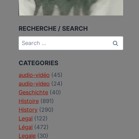
RECHERCHE / SEARCH
Search
for:
CATEGORIES
audio-vidéo
(45)
audio-video
(24)
Geschichte
(40)
Histoire
(891)
History
(290)
Legal
(122)
Légal
(472)
Legale
(30)