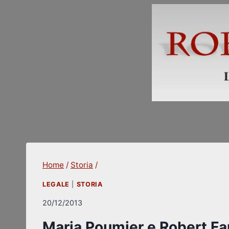
Skip
to
content
Home
/
Storia
/
LEGALE
|
STORIA
20/12/2013
Maria Poumier e Robert Fa