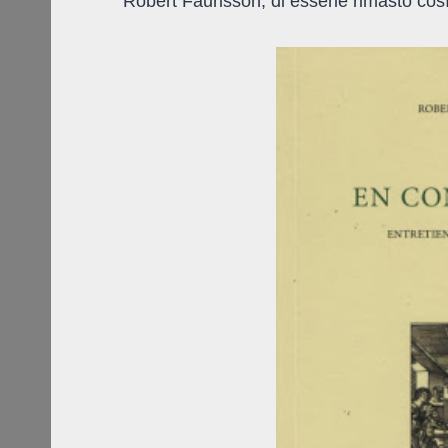
Robert Faurisson, di esserle rimasto cos