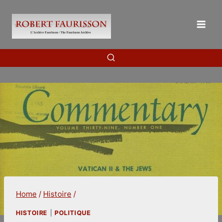
Skip
to
content
Home
/
Histoire
/
HISTOIRE
|
POLITIQUE