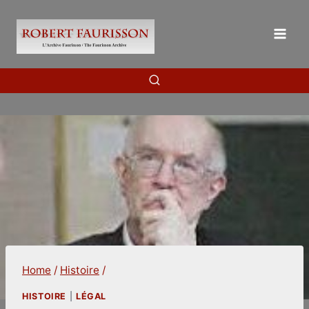
Skip
to
content
Home
/
Histoire
/
HISTOIRE
|
LÉGAL