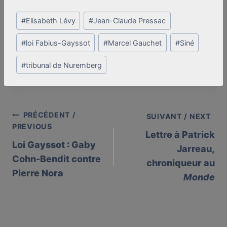
Post
#
Elisabeth Lévy
#
Jean-Claude Pressac
Tags:
#
loi Fabius-Gayssot
#
Marcel Gauchet
#
Siné
#
tribunal de Nuremberg
PRÉCÉDENT /
Post
SUIVANT / NEXT
PREVIOUS
Lettre à Patrick
navigation
Loi Gayssot : Gaby
Jarreau,
Cohn-Bendit contre
chroniqueur au
Pierre Nora
Monde