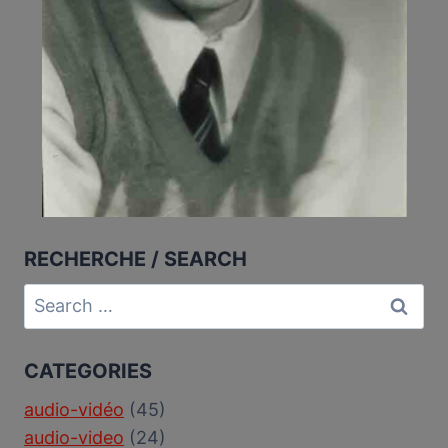
RECHERCHE / SEARCH
Search
for:
CATEGORIES
audio-vidéo
(45)
audio-video
(24)