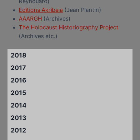
Reynouard)
Editions Akribeia
(Jean Plantin)
AAARGH
(Archives)
The Holocaust Historiography Project
(Archives etc.)
2018
2017
2016
2015
2014
2013
2012