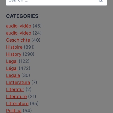
for:
CATEGORIES
audio-vidéo
(45)
audio-video
(24)
Geschichte
(40)
Histoire
(891)
History
(290)
Legal
(122)
Légal
(472)
Legale
(30)
Letteratura
(7)
Literatur
(2)
Literature
(21)
Littérature
(95)
Politica
(54)