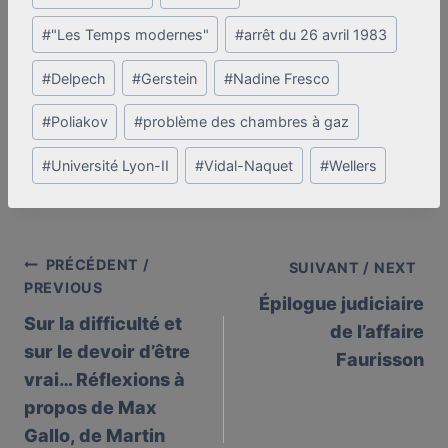
Tags:
#
"Les Temps modernes"
#
arrêt du 26 avril 1983
#
Delpech
#
Gerstein
#
Nadine Fresco
#
Poliakov
#
problème des chambres à gaz
#
Université Lyon-II
#
Vidal-Naquet
#
Wellers
PRÉCÉDENT /
Post
SUIVANT / NEXT
PREVIOUS
Épilogue judiciaire
navigation
Sur la difficulté et
de l’affaire
sur le devoir d’être
Faurisson
vrai… Réflexions à
propos de Max
Gallo, de Martin